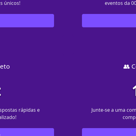
s únicos!
eventos da 0
reto
👥 
t
espostas rápidas e
Junte-se a uma com
lizado!
compa
e