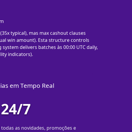
am
35x typical), mas max cashout clauses
al win amount). Esta structure controls
 system delivers batches às 00:00 UTC daily,
ity indicators).
cias em Tempo Real
24/7
e todas as novidades, promoções e