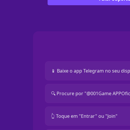
📱 Baixe o app Telegram no seu disp
🔍 Procure por "@001Game APPOfic
👆 Toque em "Entrar" ou "Join"