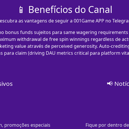
📱 Benefícios do Canal
escubra as vantagens de seguir a 001Game APP no Telegr
mo bonus funds sujeitos para same wagering requirements (
ximum withdrawal de free spin winnings regardless de actu
ting value através de perceived generosity. Auto-crediting
s para claim (driving DAU metrics critical para platform vital
sivos
📢 Notí
m, promoções especiais
Fique por dentro d