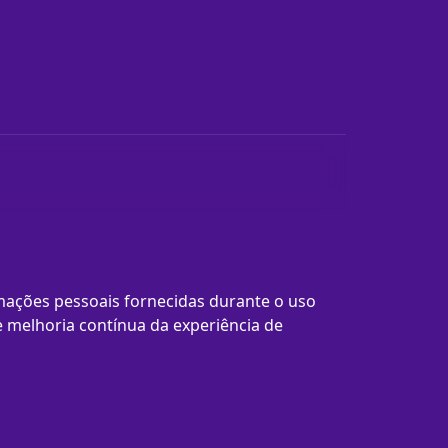
mações pessoais fornecidas durante o uso
e melhoria contínua da experiência de