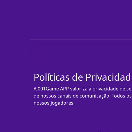
Políticas de Privacida
A 001Game APP valoriza a privacidade de s
de nossos canais de comunicação. Todos os 
nossos jogadores.