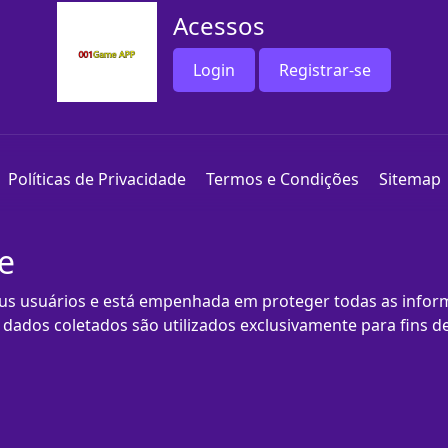
Acessos
Login
Registrar-se
Políticas de Privacidade
Termos e Condições
Sitemap
de
eus usuários e está empenhada em proteger todas as infor
dados coletados são utilizados exclusivamente para fins d