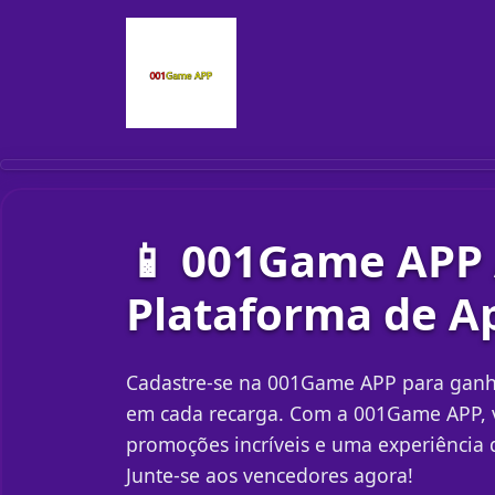
📱 001Game APP
Plataforma de A
Cadastre-se na 001Game APP para ganh
em cada recarga. Com a 001Game APP, 
promoções incríveis e uma experiência d
Junte-se aos vencedores agora!