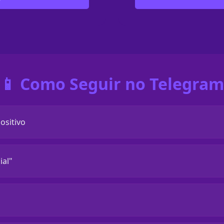
📱 Como Seguir no Telegram
ositivo
ial"