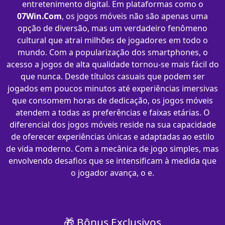
entretenimento digital. Em plataformas como o
07Win.Com
, os jogos móveis não são apenas uma
opção de diversão, mas um verdadeiro fenômeno
cultural que atrai milhões de jogadores em todo o
mundo. Com a popularização dos smartphones, o
acesso a jogos de alta qualidade tornou-se mais fácil do
que nunca. Desde títulos casuais que podem ser
jogados em poucos minutos até experiências imersivas
que consomem horas de dedicação, os jogos móveis
atendem a todas as preferências e faixas etárias. O
diferencial dos jogos móveis reside na sua capacidade
de oferecer experiências únicas e adaptadas ao estilo
de vida moderno. Com a mecânica de jogo simples, mas
envolvendo desafios que se intensificam à medida que
o jogador avança, o e.
🎁 Bônus Exclusivos