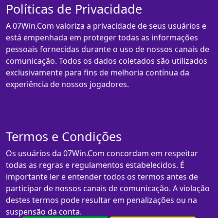
Políticas de Privacidade
A 07Win.Com valoriza a privacidade de seus usuários e
está empenhada em proteger todas as informações
pessoais fornecidas durante o uso de nossos canais de
comunicação. Todos os dados coletados são utilizados
exclusivamente para fins de melhoria contínua da
experiência de nossos jogadores.
Termos e Condições
Os usuários da 07Win.Com concordam em respeitar
todas as regras e regulamentos estabelecidos. É
importante ler e entender todos os termos antes de
participar de nossos canais de comunicação. A violação
destes termos pode resultar em penalizações ou na
suspensão da conta.