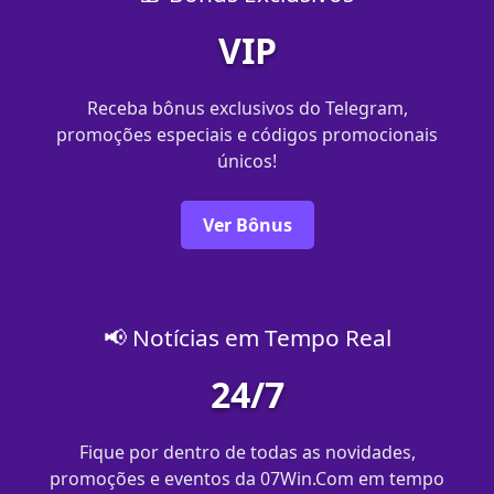
VIP
Receba bônus exclusivos do Telegram,
promoções especiais e códigos promocionais
únicos!
Ver Bônus
📢 Notícias em Tempo Real
24/7
Fique por dentro de todas as novidades,
promoções e eventos da 07Win.Com em tempo