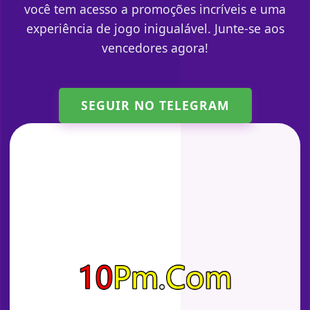
você tem acesso a promoções incríveis e uma
experiência de jogo inigualável. Junte-se aos
vencedores agora!
SEGUIR NO TELEGRAM