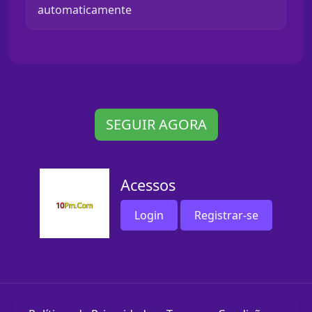
automaticamente
SEGUIR AGORA
Acessos
Login
Registrar-se