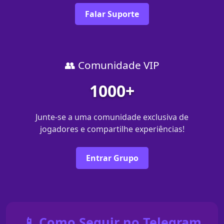
Falar Suporte
👥 Comunidade VIP
1000+
Junte-se a uma comunidade exclusiva de
jogadores e compartilhe experiências!
Entrar Grupo
📱 Como Seguir no Telegram