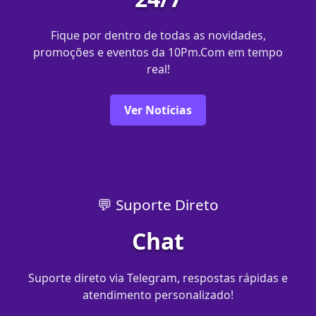
Fique por dentro de todas as novidades,
promoções e eventos da 10Pm.Com em tempo
real!
Ver Notícias
💬 Suporte Direto
Chat
Suporte direto via Telegram, respostas rápidas e
atendimento personalizado!