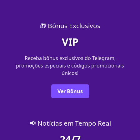
🎁 Bônus Exclusivos
VIP
Receba bônus exclusivos do Telegram,
promoções especiais e códigos promocionais
únicos!
Ver Bônus
📢 Notícias em Tempo Real
24/7