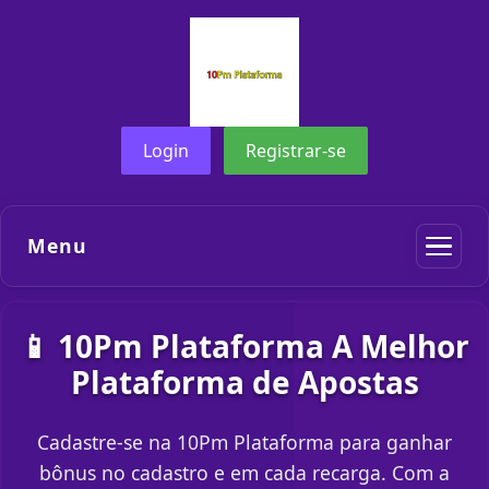
Login
Registrar-se
Menu
📱 10Pm Plataforma A Melhor
Plataforma de Apostas
Cadastre-se na 10Pm Plataforma para ganhar
bônus no cadastro e em cada recarga. Com a