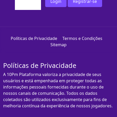
Login
Registrar-se
Políticas de Privacidade
Termos e Condições
Sitemap
Políticas de Privacidade
A 10Pm Plataforma valoriza a privacidade de seus
usuários e está empenhada em proteger todas as
informações pessoais fornecidas durante o uso de
nossos canais de comunicação. Todos os dados
coletados são utilizados exclusivamente para fins de
melhoria contínua da experiência de nossos jogadores.