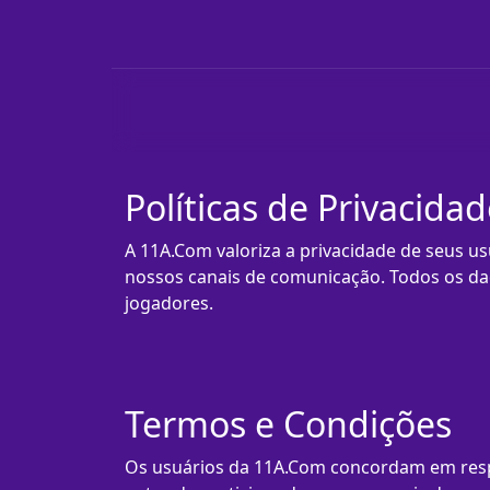
Políticas de Privacida
A 11A.Com valoriza a privacidade de seus u
nossos canais de comunicação. Todos os dad
jogadores.
Termos e Condições
Os usuários da 11A.Com concordam em respe