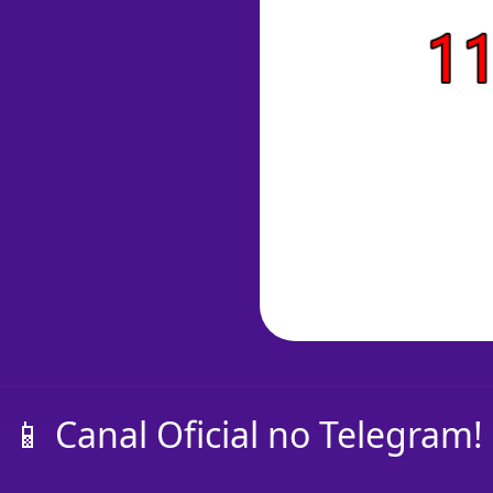
📱 Canal Oficial no Telegram!