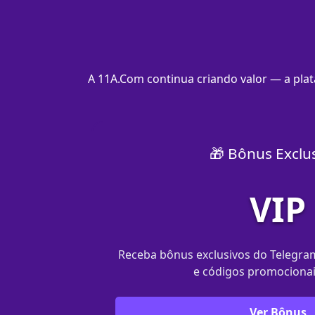
A 11A.Com continua criando valor — a plat
🎁 Bônus Exclu
VIP
Receba bônus exclusivos do Telegra
e códigos promocionai
Ver Bônus