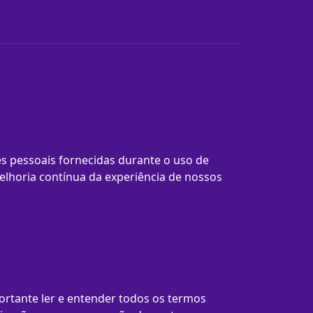
s pessoais fornecidas durante o uso de
elhoria contínua da experiência de nossos
rtante ler e entender todos os termos