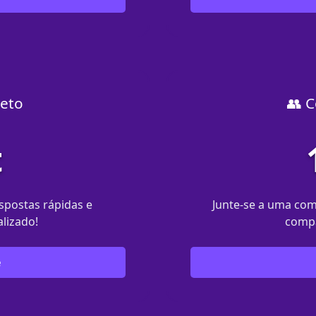
reto
👥 
t
espostas rápidas e
Junte-se a uma com
lizado!
compa
e