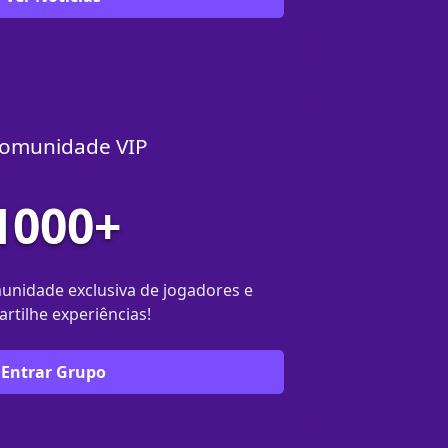
Comunidade VIP
1000+
unidade exclusiva de jogadores e
rtilhe experiências!
Entrar Grupo