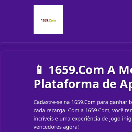
📱 1659.Com A M
Plataforma de A
Cadastre-se na 1659.Com para ganhar 
cada recarga. Com a 1659.Com, você t
incríveis e uma experiência de jogo inig
vencedores agora!