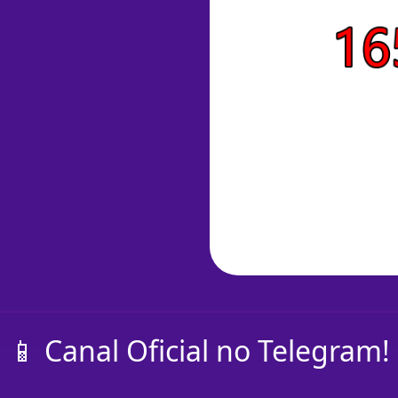
📱 Canal Oficial no Telegram!