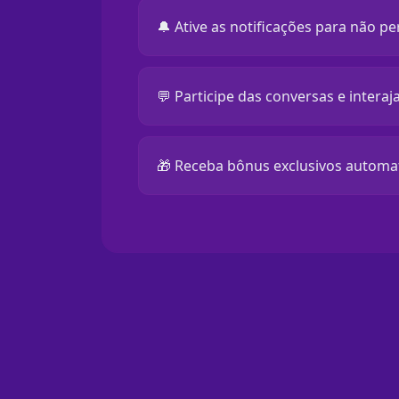
🔔 Ative as notificações para não p
💬 Participe das conversas e interaj
🎁 Receba bônus exclusivos autom