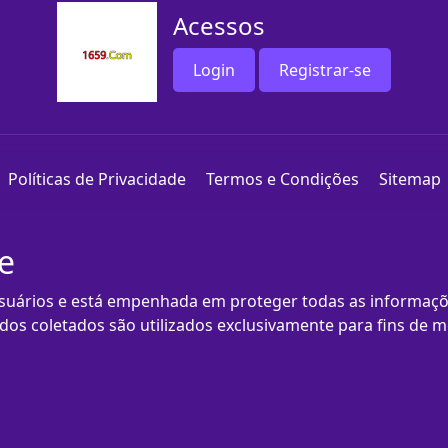
Acessos
Login
Registrar-se
Políticas de Privacidade
Termos e Condições
Sitemap
de
usuários e está empenhada em proteger todas as informaçõ
os coletados são utilizados exclusivamente para fins de m