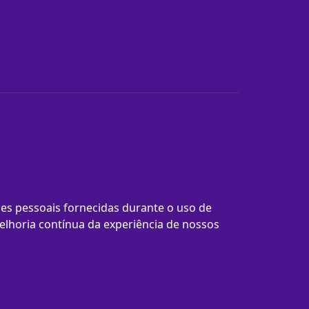
es pessoais fornecidas durante o uso de
elhoria contínua da experiência de nossos