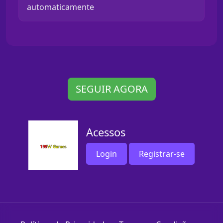
automaticamente
SEGUIR AGORA
Acessos
Login
Registrar-se