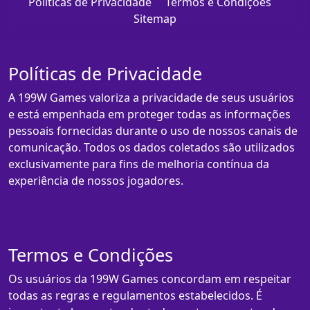
Políticas de Privacidade
Termos e Condições
Sitemap
Políticas de Privacidade
A 199W Games valoriza a privacidade de seus usuários
e está empenhada em proteger todas as informações
pessoais fornecidas durante o uso de nossos canais de
comunicação. Todos os dados coletados são utilizados
exclusivamente para fins de melhoria contínua da
experiência de nossos jogadores.
Termos e Condições
Os usuários da 199W Games concordam em respeitar
todas as regras e regulamentos estabelecidos. É