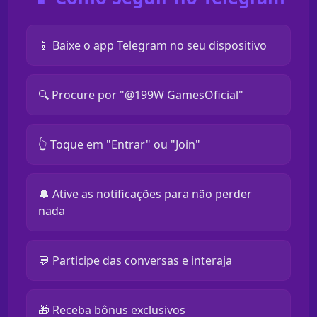
📱 Baixe o app Telegram no seu dispositivo
🔍 Procure por "@199W GamesOficial"
👆 Toque em "Entrar" ou "Join"
🔔 Ative as notificações para não perder
nada
💬 Participe das conversas e interaja
🎁 Receba bônus exclusivos