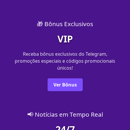
🎁 Bônus Exclusivos
VIP
Receba bônus exclusivos do Telegram,
promoções especiais e códigos promocionais
únicos!
Ver Bônus
📢 Notícias em Tempo Real
24/7