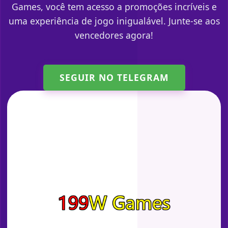
Games, você tem acesso a promoções incríveis e
uma experiência de jogo inigualável. Junte-se aos
vencedores agora!
SEGUIR NO TELEGRAM