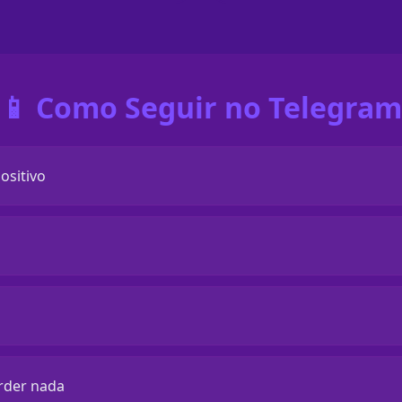
📱 Como Seguir no Telegram
ositivo
erder nada