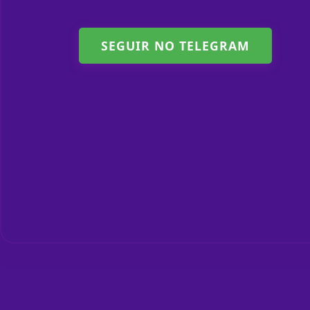
SEGUIR NO TELEGRAM