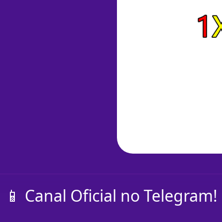
📱 Canal Oficial no Telegram!