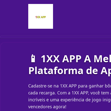
📱 1XX APP A Me
Plataforma de A
Cadastre-se na 1XX APP para ganhar bô
cada recarga. Com a 1XX APP, você tem
incríveis e uma experiência de jogo inig
vencedores agora!