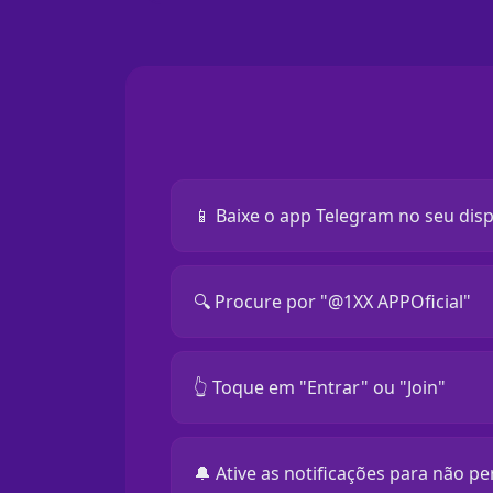
📱 Baixe o app Telegram no seu disp
🔍 Procure por "@1XX APPOficial"
👆 Toque em "Entrar" ou "Join"
🔔 Ative as notificações para não p