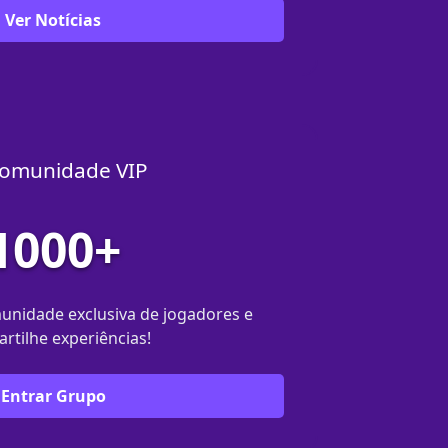
Ver Notícias
Comunidade VIP
1000+
unidade exclusiva de jogadores e
rtilhe experiências!
Entrar Grupo