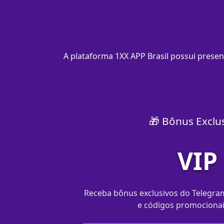
A plataforma 1XX APP Brasil possui prese
🎁 Bônus Exclu
VIP
Receba bônus exclusivos do Telegra
e códigos promocionai