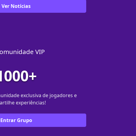
Ver Notícias
Comunidade VIP
1000+
unidade exclusiva de jogadores e
rtilhe experiências!
Entrar Grupo