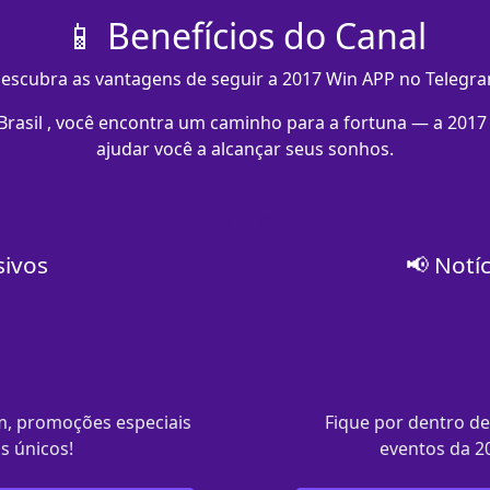
📱 Benefícios do Canal
escubra as vantagens de seguir a 2017 Win APP no Telegr
rasil , você encontra um caminho para a fortuna — a 2017
ajudar você a alcançar seus sonhos.
sivos
📢 Notí
m, promoções especiais
Fique por dentro d
s únicos!
eventos da 2