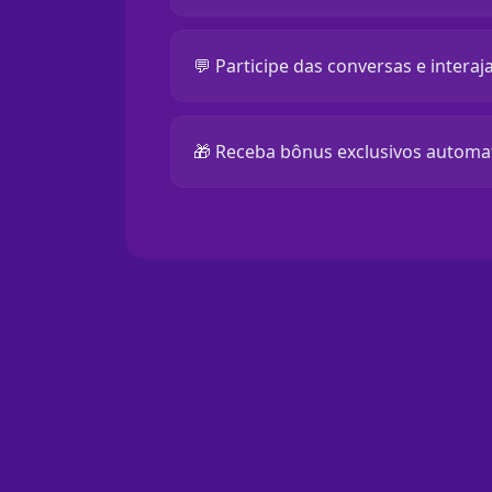
💬 Participe das conversas e interaj
🎁 Receba bônus exclusivos autom