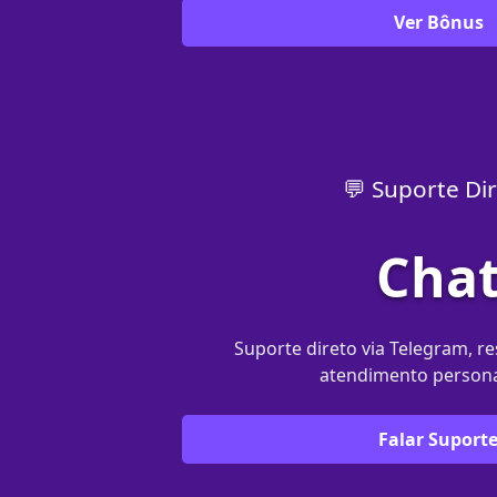
Ver Bônus
💬 Suporte Di
Cha
Suporte direto via Telegram, r
atendimento persona
Falar Suport