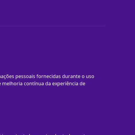
mações pessoais fornecidas durante o uso
e melhoria contínua da experiência de