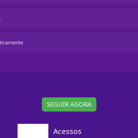
a
aticamente
SEGUIR AGORA
Acessos