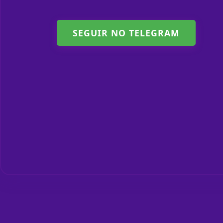
SEGUIR NO TELEGRAM