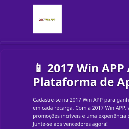
📱 2017 Win APP
Plataforma de A
Cadastre-se na 2017 Win APP para ganh
em cada recarga. Com a 2017 Win APP, 
promoções incríveis e uma experiência d
Junte-se aos vencedores agora!