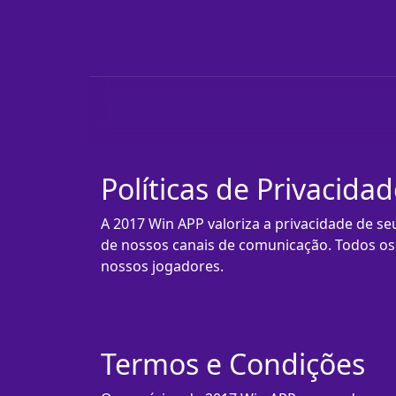
Políticas de Privacida
A 2017 Win APP valoriza a privacidade de s
de nossos canais de comunicação. Todos os 
nossos jogadores.
Termos e Condições