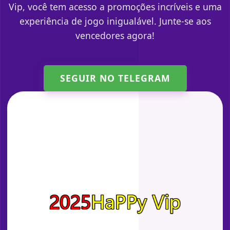
Vip, você tem acesso a promoções incríveis e uma
experiência de jogo inigualável. Junte-se aos
vencedores agora!
SEGUIR NO TELEGRAM