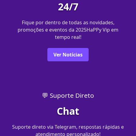
24/7
Fique por dentro de todas as novidades,
promoções e eventos da 2025HaPPy Vip em
tempo real!
Ver Notícias
💬 Suporte Direto
Chat
Suporte direto via Telegram, respostas rápidas e
atendimento personalizado!