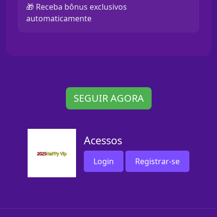
🎁 Receba bônus exclusivos
automaticamente
SEGUIR AGORA
Acessos
Login
Registrar-se