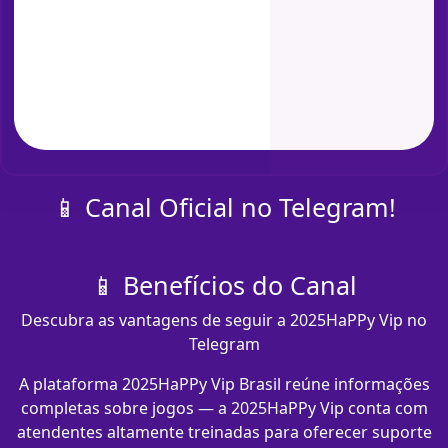
📱 Canal Oficial no Telegram!
📱 Benefícios do Canal
Descubra as vantagens de seguir a 2025HaPPy Vip no
Telegram
A plataforma 2025HaPPy Vip Brasil reúne informações
completas sobre jogos — a 2025HaPPy Vip conta com
atendentes altamente treinadas para oferecer suporte