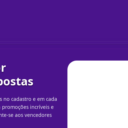
or
postas
s no cadastro e em cada
 promoções incríveis e
unte-se aos vencedores