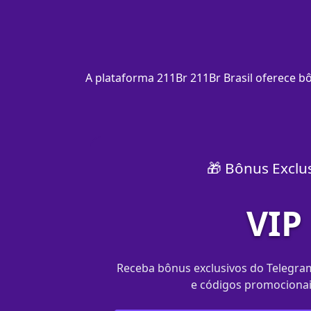
A plataforma 211Br 211Br Brasil oferece b
🎁 Bônus Exclu
VIP
Receba bônus exclusivos do Telegra
e códigos promocionai