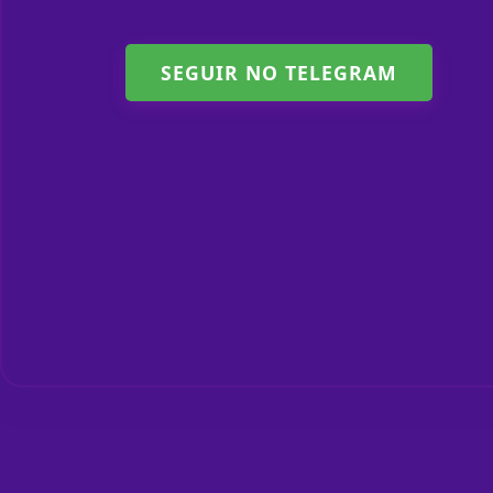
SEGUIR NO TELEGRAM