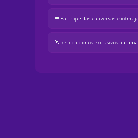
💬 Participe das conversas e interaj
🎁 Receba bônus exclusivos autom