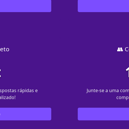
reto
👥 
t
espostas rápidas e
Junte-se a uma com
lizado!
compa
e