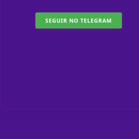
SEGUIR NO TELEGRAM