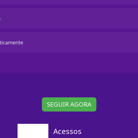
a
aticamente
SEGUIR AGORA
Acessos