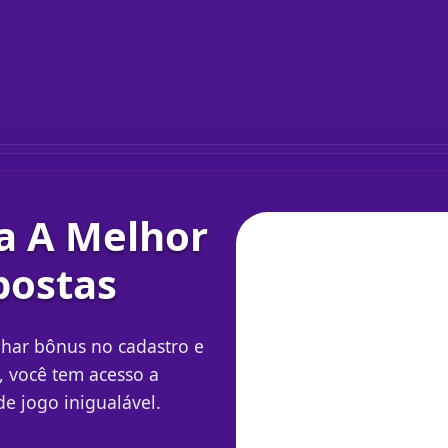
a A Melhor
postas
nhar bônus no cadastro e
, você tem acesso a
e jogo inigualável.