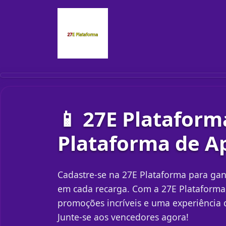
📱 27E Plataform
Plataforma de A
Cadastre-se na 27E Plataforma para ga
em cada recarga. Com a 27E Plataforma
promoções incríveis e uma experiência d
Junte-se aos vencedores agora!