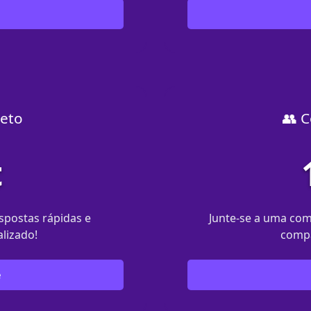
reto
👥 
t
espostas rápidas e
Junte-se a uma com
lizado!
compa
e