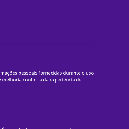
ormações pessoais fornecidas durante o uso
e melhoria contínua da experiência de