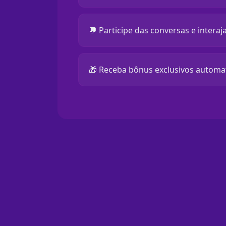
💬 Participe das conversas e interaj
🎁 Receba bônus exclusivos autom