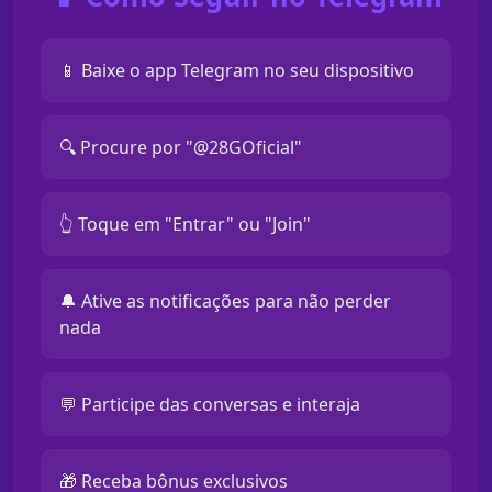
📱 Baixe o app Telegram no seu dispositivo
🔍 Procure por "@28GOficial"
👆 Toque em "Entrar" ou "Join"
🔔 Ative as notificações para não perder
nada
💬 Participe das conversas e interaja
🎁 Receba bônus exclusivos