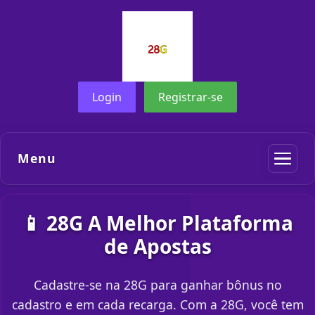
Login
Registrar-se
Menu
📱 28G A Melhor Plataforma
de Apostas
Cadastre-se na 28G para ganhar bônus no
cadastro e em cada recarga. Com a 28G, você tem