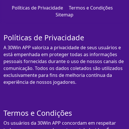
Políticas de Privacidade
Termos e Condições
Sitemap
Políticas de Privacidade
A 30Win APP valoriza a privacidade de seus usuários e
está empenhada em proteger todas as informações
pessoais fornecidas durante o uso de nossos canais de
comunicação. Todos os dados coletados são utilizados
exclusivamente para fins de melhoria contínua da
experiência de nossos jogadores.
Termos e Condições
Os usuários da 30Win APP concordam em respeitar