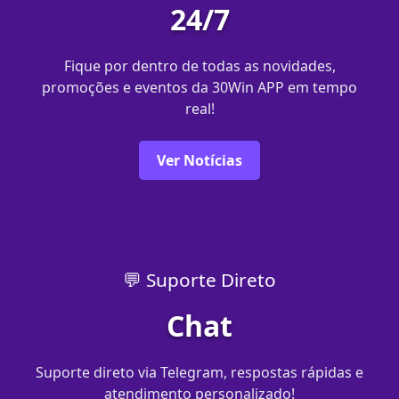
24/7
Fique por dentro de todas as novidades,
promoções e eventos da 30Win APP em tempo
real!
Ver Notícias
💬 Suporte Direto
Chat
Suporte direto via Telegram, respostas rápidas e
atendimento personalizado!