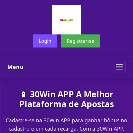
Login
Registrar-se
Menu
📱 30Win APP A Melhor
Plataforma de Apostas
Cadastre-se na 30Win APP para ganhar bônus no
cadastro e em cada recarga. Com a 30Win APP,