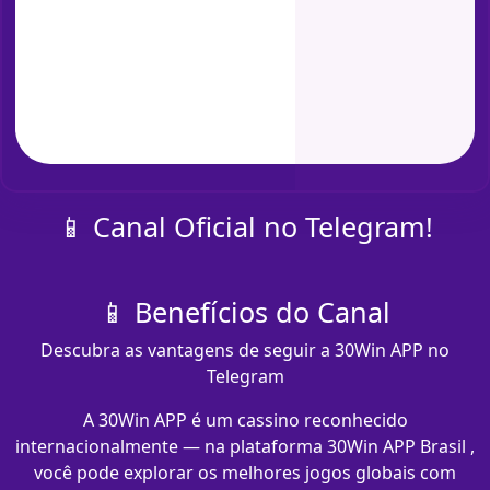
📱 Canal Oficial no Telegram!
📱 Benefícios do Canal
Descubra as vantagens de seguir a 30Win APP no
Telegram
A 30Win APP é um cassino reconhecido
internacionalmente — na plataforma 30Win APP Brasil ,
você pode explorar os melhores jogos globais com