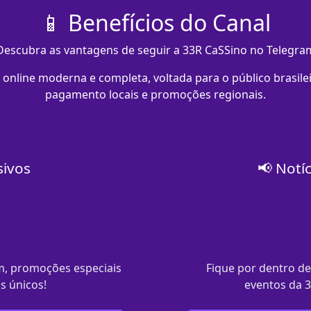
📱 Benefícios do Canal
Descubra as vantagens de seguir a 33R CaSSino no Telegra
 online moderna e completa, voltada para o público brasil
pagamento locais e promoções regionais.
sivos
📢 Notí
m, promoções especiais
Fique por dentro d
s únicos!
eventos da 