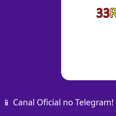
📱 Canal Oficial no Telegram!