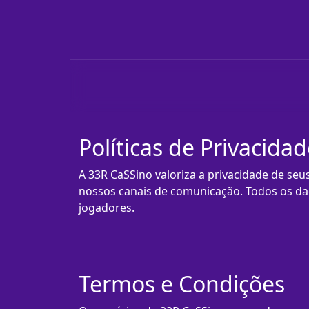
Políticas de Privacida
A 33R CaSSino valoriza a privacidade de se
nossos canais de comunicação. Todos os dad
jogadores.
Termos e Condições