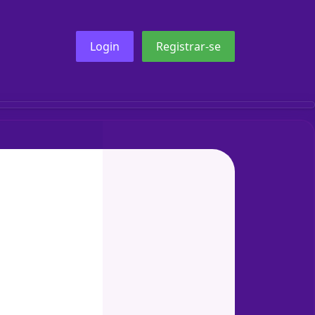
Login
Registrar-se