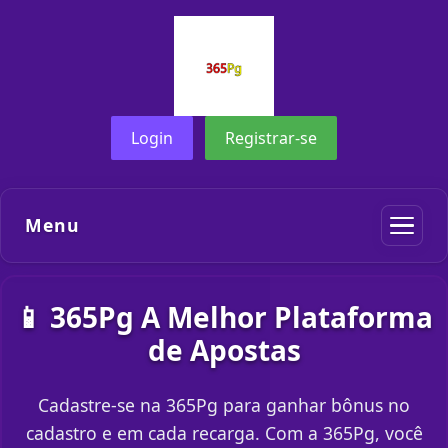
Login
Registrar-se
Menu
📱 365Pg A Melhor Plataforma
de Apostas
Cadastre-se na 365Pg para ganhar bônus no
cadastro e em cada recarga. Com a 365Pg, você