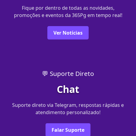
Fique por dentro de todas as novidades,
promoções e eventos da 365Pg em tempo real!
Ver Notícias
💬 Suporte Direto
Chat
Suporte direto via Telegram, respostas rápidas e
atendimento personalizado!
Falar Suporte