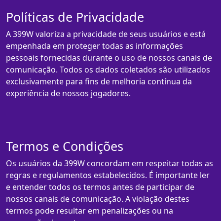
Políticas de Privacidade
A 399W valoriza a privacidade de seus usuários e está
empenhada em proteger todas as informações
pessoais fornecidas durante o uso de nossos canais de
comunicação. Todos os dados coletados são utilizados
exclusivamente para fins de melhoria contínua da
experiência de nossos jogadores.
Termos e Condições
Os usuários da 399W concordam em respeitar todas as
regras e regulamentos estabelecidos. É importante ler
e entender todos os termos antes de participar de
nossos canais de comunicação. A violação destes
termos pode resultar em penalizações ou na