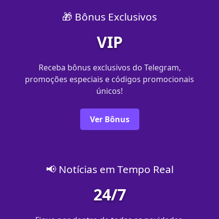
🎁 Bônus Exclusivos
VIP
Receba bônus exclusivos do Telegram,
promoções especiais e códigos promocionais
únicos!
Ver Bônus
📢 Notícias em Tempo Real
24/7