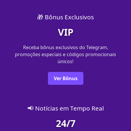
🎁 Bônus Exclusivos
VIP
Receba bônus exclusivos do Telegram,
promoções especiais e códigos promocionais
únicos!
Ver Bônus
📢 Notícias em Tempo Real
24/7