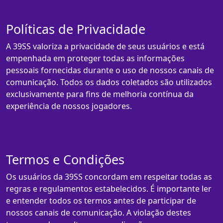
Políticas de Privacidade
A 39SS valoriza a privacidade de seus usuários e está
empenhada em proteger todas as informações
pessoais fornecidas durante o uso de nossos canais de
comunicação. Todos os dados coletados são utilizados
exclusivamente para fins de melhoria contínua da
experiência de nossos jogadores.
Termos e Condições
Os usuários da 39SS concordam em respeitar todas as
regras e regulamentos estabelecidos. É importante ler
e entender todos os termos antes de participar de
nossos canais de comunicação. A violação destes