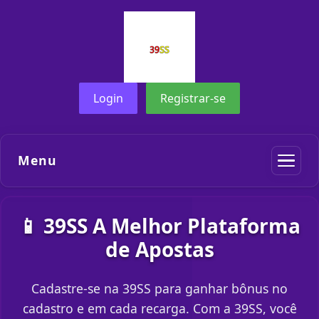
Login
Registrar-se
Menu
📱 39SS A Melhor Plataforma
de Apostas
Cadastre-se na 39SS para ganhar bônus no
cadastro e em cada recarga. Com a 39SS, você