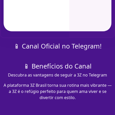
📱 Canal Oficial no Telegram!
📱 Benefícios do Canal
Descubra as vantagens de seguir a 3Z no Telegram
A plataforma 3Z Brasil torna sua rotina mais vibrante —
a 3Z é o refúgio perfeito para quem ama viver e se
divertir com estilo.