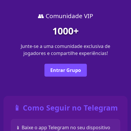
👥 Comunidade VIP
1000+
Junte-se a uma comunidade exclusiva de
jogadores e compartilhe experiências!
Entrar Grupo
📱 Como Seguir no Telegram
📱 Baixe o app Telegram no seu dispositivo