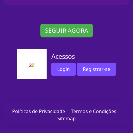
SEGUIR AGORA
Acessos
Login
Registrar-se
Políticas de Privacidade
Termos e Condições
Sitemap