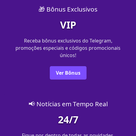
🎁 Bônus Exclusivos
VIP
Receba bônus exclusivos do Telegram,
promoções especiais e códigos promocionais
únicos!
Ver Bônus
📢 Notícias em Tempo Real
24/7
Fique por dentro de todas as novidades,