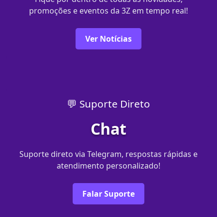
promoções e eventos da 3Z em tempo real!
Ver Notícias
💬 Suporte Direto
Chat
Suporte direto via Telegram, respostas rápidas e
atendimento personalizado!
Falar Suporte