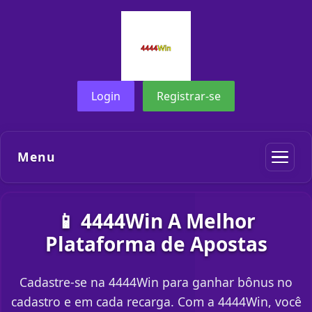
Login
Registrar-se
Menu
📱 4444Win A Melhor
Plataforma de Apostas
Cadastre-se na 4444Win para ganhar bônus no
cadastro e em cada recarga. Com a 4444Win, você