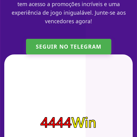
tem acesso a promoções incríveis e uma
experiência de jogo inigualável. Junte-se aos
vencedores agora!
SEGUIR NO TELEGRAM