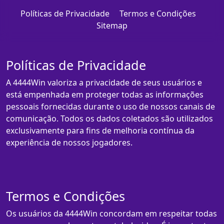
Políticas de Privacidade
Termos e Condições
Sitemap
Políticas de Privacidade
A 4444Win valoriza a privacidade de seus usuários e
está empenhada em proteger todas as informações
pessoais fornecidas durante o uso de nossos canais de
comunicação. Todos os dados coletados são utilizados
exclusivamente para fins de melhoria contínua da
experiência de nossos jogadores.
Termos e Condições
Os usuários da 4444Win concordam em respeitar todas