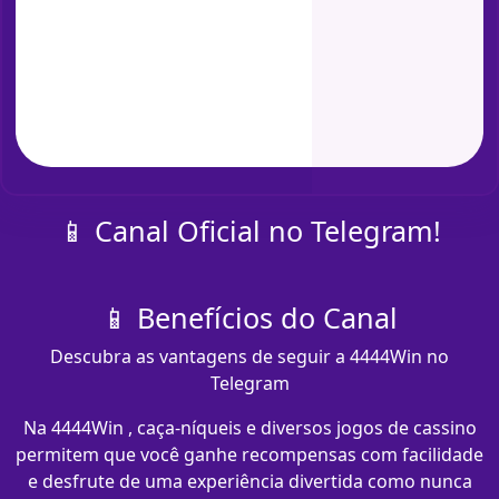
📱 Canal Oficial no Telegram!
📱 Benefícios do Canal
Descubra as vantagens de seguir a 4444Win no
Telegram
Na 4444Win , caça-níqueis e diversos jogos de cassino
permitem que você ganhe recompensas com facilidade
e desfrute de uma experiência divertida como nunca