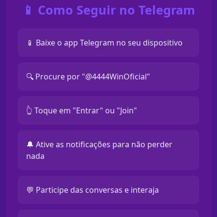
📱 Como Seguir no Telegram
📱 Baixe o app Telegram no seu dispositivo
🔍 Procure por "@4444WinOficial"
👆 Toque em "Entrar" ou "Join"
🔔 Ative as notificações para não perder
nada
💬 Participe das conversas e interaja