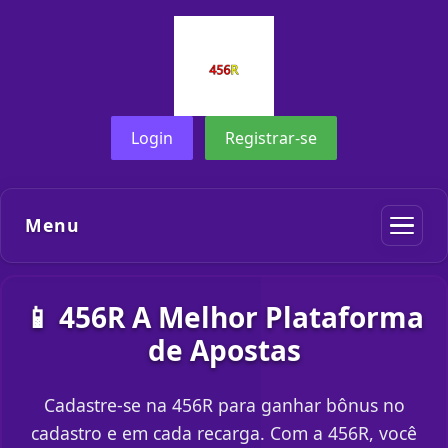
Login
Registrar-se
Menu
📱 456R A Melhor Plataforma
de Apostas
Cadastre-se na 456R para ganhar bônus no
cadastro e em cada recarga. Com a 456R, você