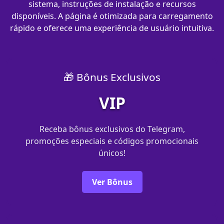
sistema, instruções de instalação e recursos
disponíveis. A página é otimizada para carregamento
rápido e oferece uma experiência de usuário intuitiva.
🎁 Bônus Exclusivos
VIP
Receba bônus exclusivos do Telegram,
promoções especiais e códigos promocionais
únicos!
Ver Bônus