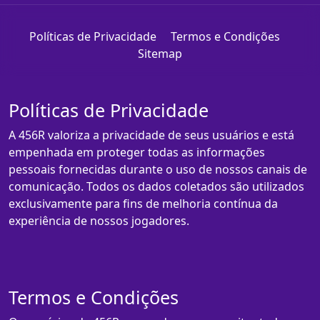
Políticas de Privacidade
Termos e Condições
Sitemap
Políticas de Privacidade
A 456R valoriza a privacidade de seus usuários e está
empenhada em proteger todas as informações
pessoais fornecidas durante o uso de nossos canais de
comunicação. Todos os dados coletados são utilizados
exclusivamente para fins de melhoria contínua da
experiência de nossos jogadores.
Termos e Condições