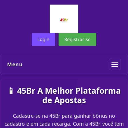
Login
Registrar-se
Menu
📱 45Br A Melhor Plataforma
de Apostas
Cadastre-se na 45Br para ganhar bônus no
cadastro e em cada recarga. Com a 45Br, você tem