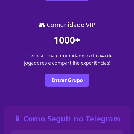
👥 Comunidade VIP
1000+
Junte-se a uma comunidade exclusiva de
jogadores e compartilhe experiências!
Entrar Grupo
📱 Como Seguir no Telegram