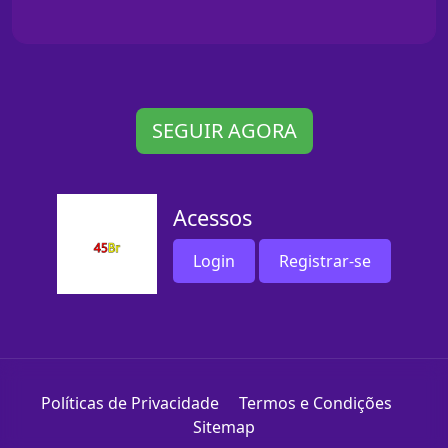
SEGUIR AGORA
Acessos
Login
Registrar-se
Políticas de Privacidade
Termos e Condições
Sitemap