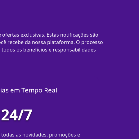
ofertas exclusivas. Estas notificações são
ocê recebe da nossa plataforma. O processo
 todos os benefícios e responsabilidades
cias em Tempo Real
24/7
e todas as novidades, promoções e