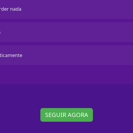
erder nada
a
aticamente
SEGUIR AGORA