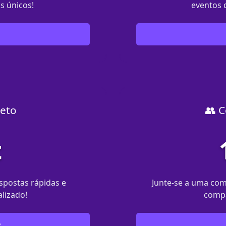
s únicos!
eventos 
reto
👥 
t
espostas rápidas e
Junte-se a uma com
lizado!
compa
e