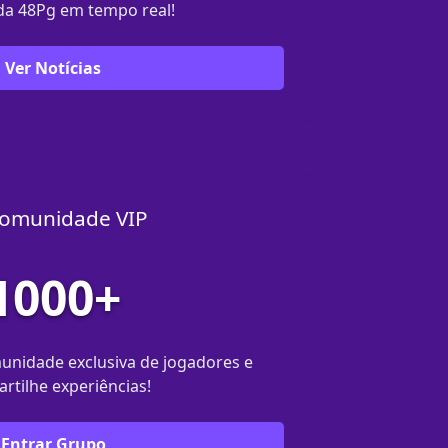
da 48Pg em tempo real!
Ver Notícias
Comunidade VIP
1000+
unidade exclusiva de jogadores e
rtilhe experiências!
Entrar Grupo