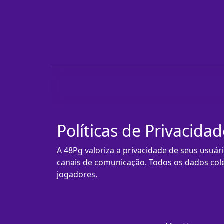
Políticas de Privacida
A 48Pg valoriza a privacidade de seus usuá
canais de comunicação. Todos os dados cole
jogadores.