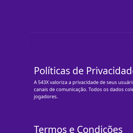
Políticas de Privacida
A 543X valoriza a privacidade de seus usuá
canais de comunicação. Todos os dados cole
jogadores.
Termos e Condições