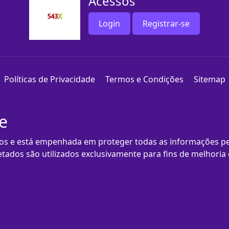
Acessos
Login
Registrar-se
Políticas de Privacidade
Termos e Condições
Sitemap
de
rios e está empenhada em proteger todas as informações p
tados são utilizados exclusivamente para fins de melhoria