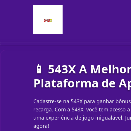
📱 543X A Melho
Plataforma de A
Cadastre-se na 543X para ganhar bônus
recarga. Com a 543X, você tem acesso a
uma experiência de jogo inigualável. J
agora!