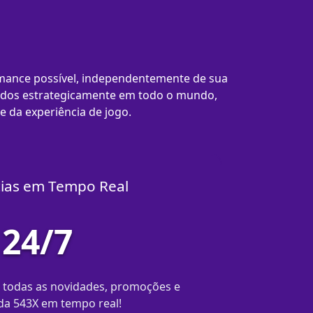
rmance possível, independentemente de sua
izados estrategicamente em todo o mundo,
 da experiência de jogo.
cias em Tempo Real
24/7
e todas as novidades, promoções e
da 543X em tempo real!