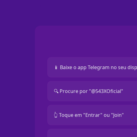
📱 Baixe o app Telegram no seu disp
🔍 Procure por "@543XOficial"
👆 Toque em "Entrar" ou "Join"