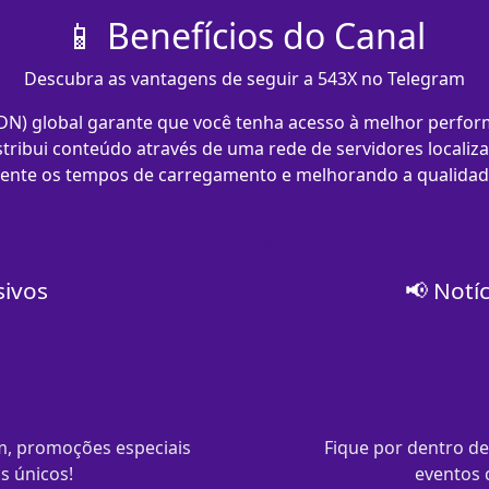
📱 Benefícios do Canal
Descubra as vantagens de seguir a 543X no Telegram
CDN) global garante que você tenha acesso à melhor perfo
istribui conteúdo através de uma rede de servidores local
mente os tempos de carregamento e melhorando a qualidade
sivos
📢 Notí
m, promoções especiais
Fique por dentro d
s únicos!
eventos 