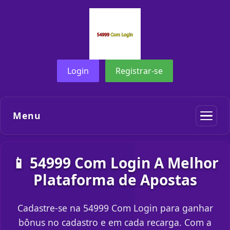
Login
Registrar-se
Menu
📱 54999 Com Login A Melhor
Plataforma de Apostas
Cadastre-se na 54999 Com Login para ganhar
bônus no cadastro e em cada recarga. Com a