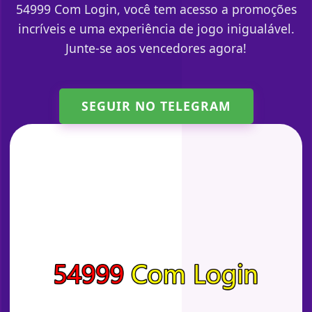
54999 Com Login, você tem acesso a promoções
incríveis e uma experiência de jogo inigualável.
Junte-se aos vencedores agora!
SEGUIR NO TELEGRAM