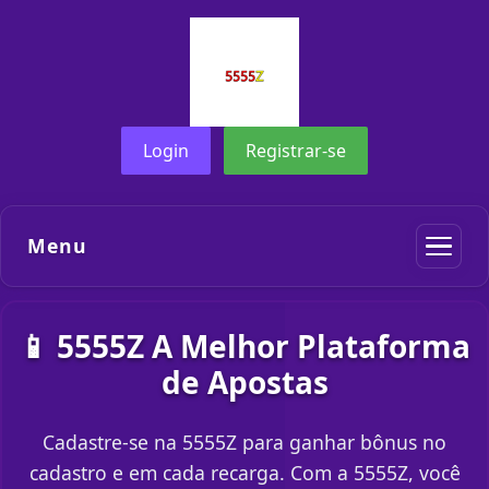
Login
Registrar-se
Menu
📱 5555Z A Melhor Plataforma
de Apostas
Cadastre-se na 5555Z para ganhar bônus no
cadastro e em cada recarga. Com a 5555Z, você