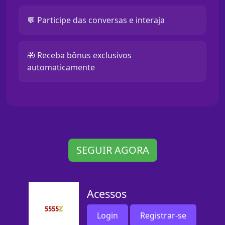
💬 Participe das conversas e interaja
🎁 Receba bônus exclusivos
automaticamente
SEGUIR AGORA
Acessos
Login
Registrar-se