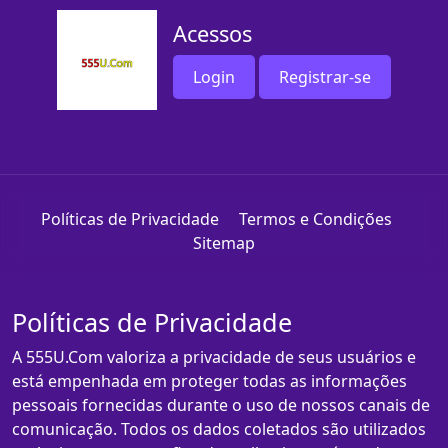
Acessos
Login
Registrar-se
Políticas de Privacidade
Termos e Condições
Sitemap
Políticas de Privacidade
A 555U.Com valoriza a privacidade de seus usuários e
está empenhada em proteger todas as informações
pessoais fornecidas durante o uso de nossos canais de
comunicação. Todos os dados coletados são utilizados