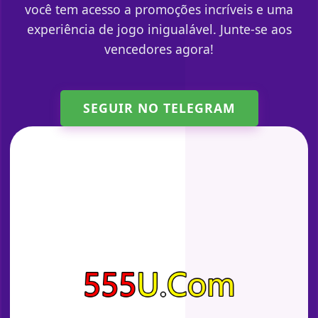
você tem acesso a promoções incríveis e uma
experiência de jogo inigualável. Junte-se aos
vencedores agora!
SEGUIR NO TELEGRAM