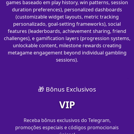
games baseado em play history, win patterns, session
duration preferences), personalized dashboards
(customizable widget layouts, metric tracking
personalizado, goal-setting frameworks), social
features (leaderboards, achievement sharing, friend
challenges), e gamification layers (progression systems,
unlockable content, milestone rewards creating
metagame engagement beyond individual gambling
sessions).
🎁 Bônus Exclusivos
VIP
Receba bônus exclusivos do Telegram,
promoções especiais e códigos promocionais