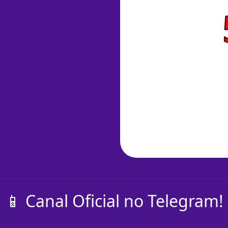
📱 Canal Oficial no Telegram!