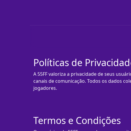
Políticas de Privacida
A 55FF valoriza a privacidade de seus usuá
canais de comunicação. Todos os dados cole
jogadores.
Termos e Condições