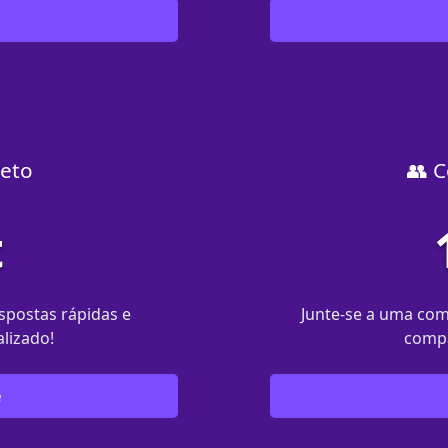
reto
👥 
t
espostas rápidas e
Junte-se a uma com
lizado!
compa
e