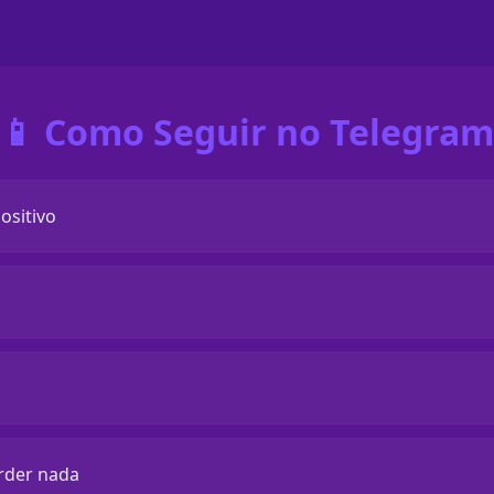
📱 Como Seguir no Telegram
ositivo
erder nada