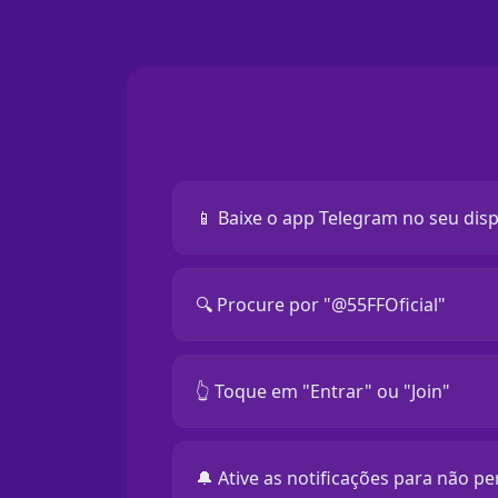
📱 Baixe o app Telegram no seu disp
🔍 Procure por "@55FFOficial"
👆 Toque em "Entrar" ou "Join"
🔔 Ative as notificações para não p