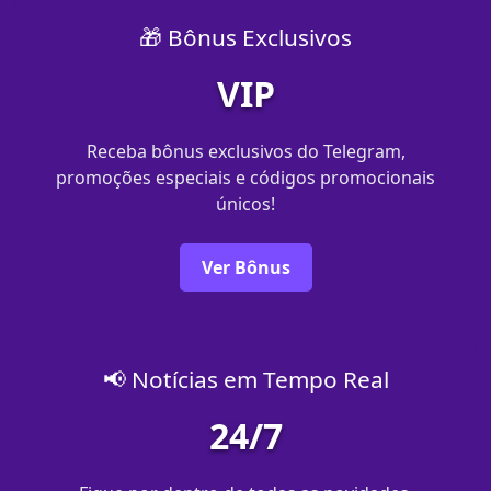
🎁 Bônus Exclusivos
VIP
Receba bônus exclusivos do Telegram,
promoções especiais e códigos promocionais
únicos!
Ver Bônus
📢 Notícias em Tempo Real
24/7