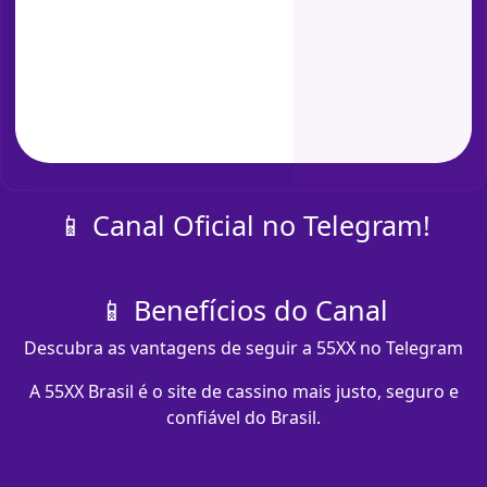
📱 Canal Oficial no Telegram!
📱 Benefícios do Canal
Descubra as vantagens de seguir a 55XX no Telegram
A 55XX Brasil é o site de cassino mais justo, seguro e
confiável do Brasil.