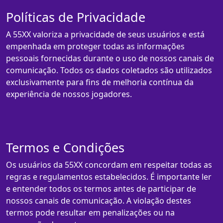
Políticas de Privacidade
A 55XX valoriza a privacidade de seus usuários e está
empenhada em proteger todas as informações
pessoais fornecidas durante o uso de nossos canais de
comunicação. Todos os dados coletados são utilizados
exclusivamente para fins de melhoria contínua da
experiência de nossos jogadores.
Termos e Condições
Os usuários da 55XX concordam em respeitar todas as
regras e regulamentos estabelecidos. É importante ler
e entender todos os termos antes de participar de
nossos canais de comunicação. A violação destes
termos pode resultar em penalizações ou na