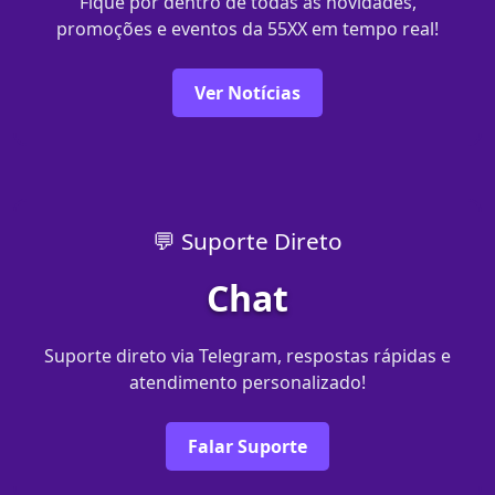
Fique por dentro de todas as novidades,
promoções e eventos da 55XX em tempo real!
Ver Notícias
💬 Suporte Direto
Chat
Suporte direto via Telegram, respostas rápidas e
atendimento personalizado!
Falar Suporte