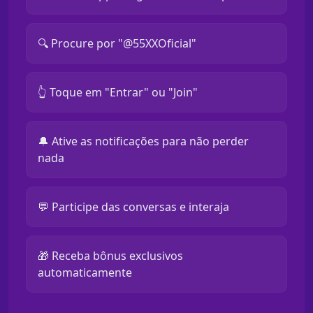
🔍 Procure por "@55XXOficial"
👆 Toque em "Entrar" ou "Join"
🔔 Ative as notificações para não perder
nada
💬 Participe das conversas e interaja
🎁 Receba bônus exclusivos
automaticamente