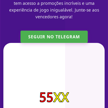
tem acesso a promoções incríveis e uma
experiência de jogo inigualável. Junte-se aos
vencedores agora!
SEGUIR NO TELEGRAM