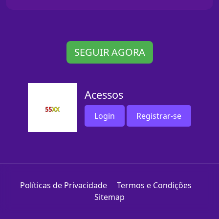
SEGUIR AGORA
Acessos
Login
Registrar-se
Políticas de Privacidade
Termos e Condições
Sitemap