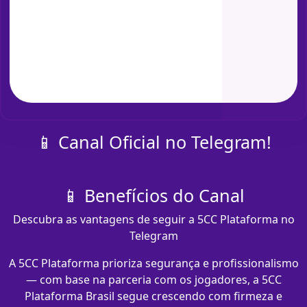
📱 Canal Oficial no Telegram!
📱 Benefícios do Canal
Descubra as vantagens de seguir a 5CC Plataforma no
Telegram
A 5CC Plataforma prioriza segurança e profissionalismo
— com base na parceria com os jogadores, a 5CC
Plataforma Brasil segue crescendo com firmeza e