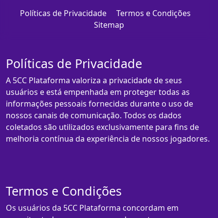
Políticas de Privacidade
Termos e Condições
Sitemap
Políticas de Privacidade
A 5CC Plataforma valoriza a privacidade de seus
usuários e está empenhada em proteger todas as
informações pessoais fornecidas durante o uso de
nossos canais de comunicação. Todos os dados
coletados são utilizados exclusivamente para fins de
melhoria contínua da experiência de nossos jogadores.
Termos e Condições
Os usuários da 5CC Plataforma concordam em