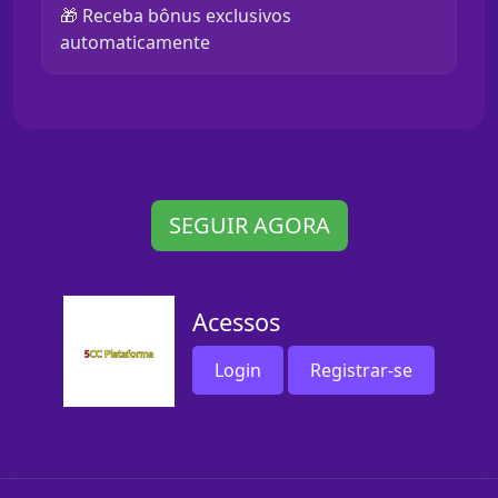
🎁 Receba bônus exclusivos
automaticamente
SEGUIR AGORA
Acessos
Login
Registrar-se