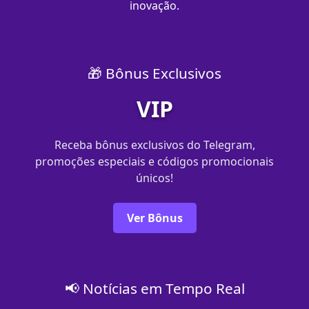
inovação.
🎁 Bônus Exclusivos
VIP
Receba bônus exclusivos do Telegram,
promoções especiais e códigos promocionais
únicos!
Ver Bônus
📢 Notícias em Tempo Real