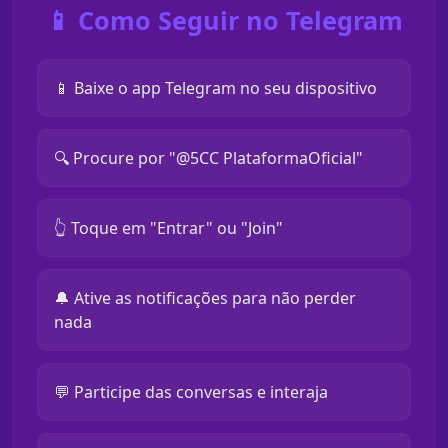
📱 Como Seguir no Telegram
📱 Baixe o app Telegram no seu dispositivo
🔍 Procure por "@5CC PlataformaOficial"
👆 Toque em "Entrar" ou "Join"
🔔 Ative as notificações para não perder
nada
💬 Participe das conversas e interaja