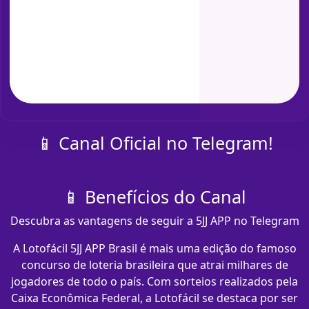
📱 Canal Oficial no Telegram!
📱 Benefícios do Canal
Descubra as vantagens de seguir a 5JJ APP no Telegram
A Lotofácil 5JJ APP Brasil é mais uma edição do famoso
concurso de loteria brasileira que atrai milhares de
jogadores de todo o país. Com sorteios realizados pela
Caixa Econômica Federal, a Lotofácil se destaca por ser