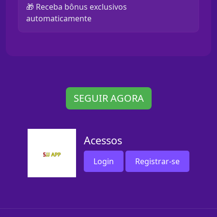
🎁 Receba bônus exclusivos
automaticamente
SEGUIR AGORA
Acessos
Login
Registrar-se