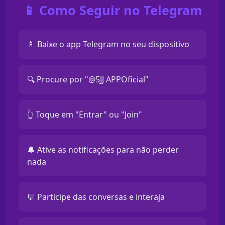
📱 Como Seguir no Telegram
📱 Baixe o app Telegram no seu dispositivo
🔍 Procure por "@5JJ APPOficial"
👆 Toque em "Entrar" ou "Join"
🔔 Ative as notificações para não perder
nada
💬 Participe das conversas e interaja