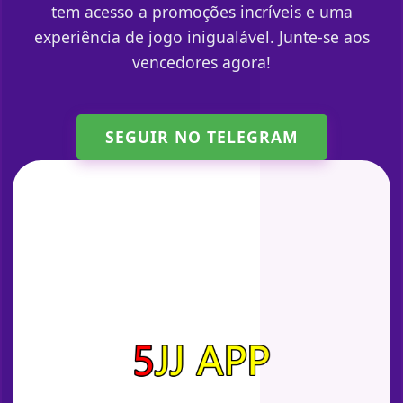
tem acesso a promoções incríveis e uma
experiência de jogo inigualável. Junte-se aos
vencedores agora!
SEGUIR NO TELEGRAM