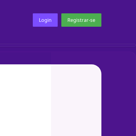
Login
Registrar-se