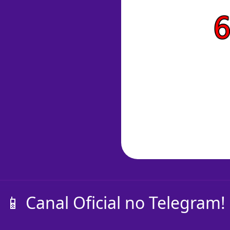
📱 Canal Oficial no Telegram!