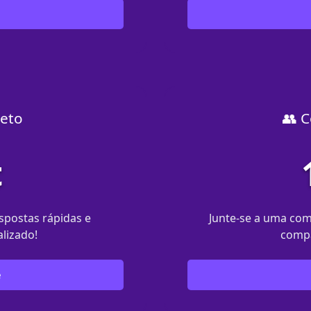
reto
👥 
t
espostas rápidas e
Junte-se a uma com
lizado!
compa
e