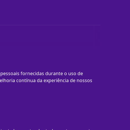
 pessoais fornecidas durante o uso de
elhoria contínua da experiência de nossos