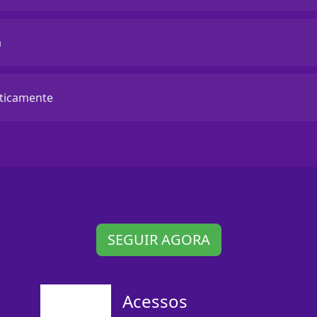
a
aticamente
SEGUIR AGORA
Acessos