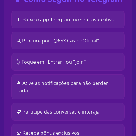
📱 Baixe o app Telegram no seu dispositivo
🔍 Procure por "@65X CasinoOficial"
👆 Toque em "Entrar" ou "Join"
🔔 Ative as notificações para não perder
nada
💬 Participe das conversas e interaja
🎁 Receba bônus exclusivos