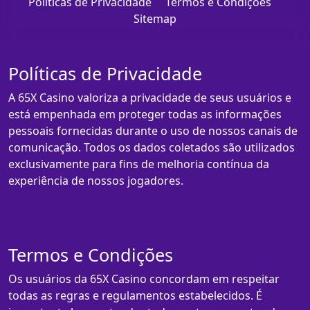
Políticas de Privacidade
Termos e Condições
Sitemap
Políticas de Privacidade
A 65X Casino valoriza a privacidade de seus usuários e
está empenhada em proteger todas as informações
pessoais fornecidas durante o uso de nossos canais de
comunicação. Todos os dados coletados são utilizados
exclusivamente para fins de melhoria contínua da
experiência de nossos jogadores.
Termos e Condições
Os usuários da 65X Casino concordam em respeitar
todas as regras e regulamentos estabelecidos. É