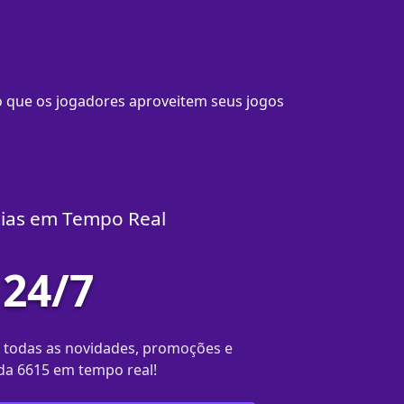
o que os jogadores aproveitem seus jogos
cias em Tempo Real
24/7
e todas as novidades, promoções e
da 6615 em tempo real!