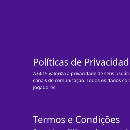
Políticas de Privacida
A 6615 valoriza a privacidade de seus usuá
canais de comunicação. Todos os dados cole
jogadores.
Termos e Condições