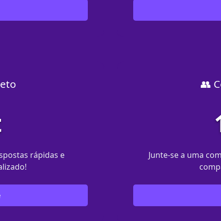
reto
👥 
t
espostas rápidas e
Junte-se a uma com
lizado!
compa
e