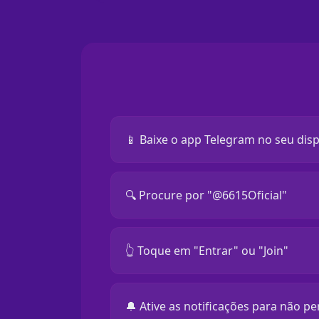
📱 Baixe o app Telegram no seu disp
🔍 Procure por "@6615Oficial"
👆 Toque em "Entrar" ou "Join"
🔔 Ative as notificações para não p