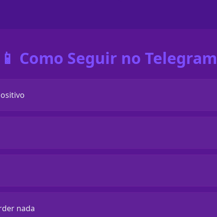
📱 Como Seguir no Telegram
ositivo
erder nada