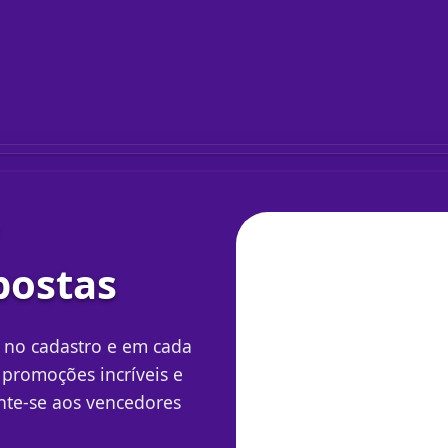
postas
 no cadastro e em cada
 promoções incríveis e
unte-se aos vencedores