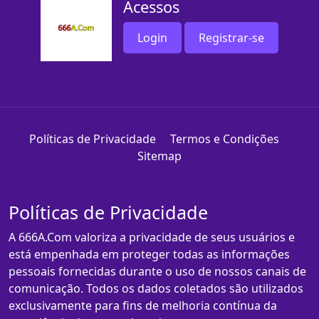
Acessos
Login
Registrar-se
Políticas de Privacidade
Termos e Condições
Sitemap
Políticas de Privacidade
A 666A.Com valoriza a privacidade de seus usuários e
está empenhada em proteger todas as informações
pessoais fornecidas durante o uso de nossos canais de
comunicação. Todos os dados coletados são utilizados
exclusivamente para fins de melhoria contínua da