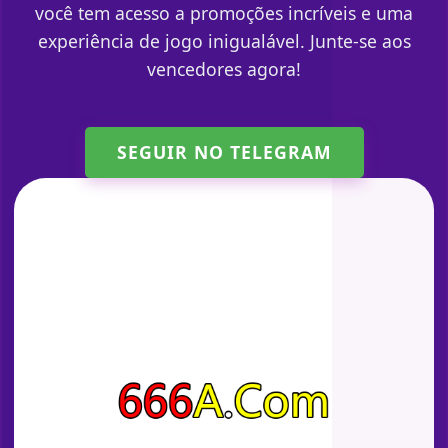
você tem acesso a promoções incríveis e uma
experiência de jogo inigualável. Junte-se aos
vencedores agora!
SEGUIR NO TELEGRAM