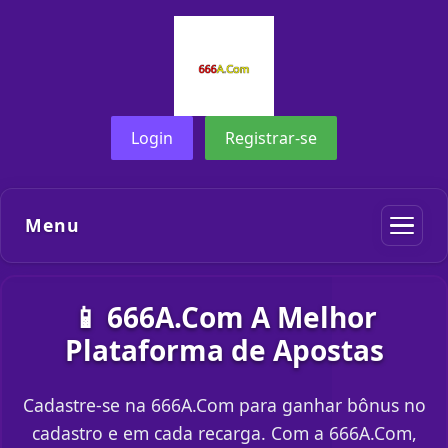
Login
Registrar-se
Menu
📱 666A.Com A Melhor
Plataforma de Apostas
Cadastre-se na 666A.Com para ganhar bônus no
cadastro e em cada recarga. Com a 666A.Com,