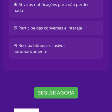
🔔 Ative as notificações para não perder
nada
💬 Participe das conversas e interaja
🎁 Receba bônus exclusivos
automaticamente
SEGUIR AGORA