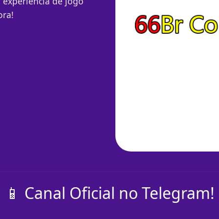
 experiência de jogo
ora!
📱 Canal Oficial no Telegram!