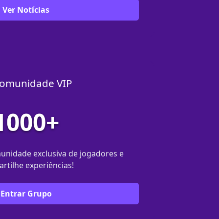
Ver Notícias
Comunidade VIP
1000+
unidade exclusiva de jogadores e
rtilhe experiências!
Entrar Grupo