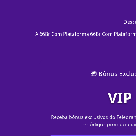
Descu
A 66Br Com Plataforma 66Br Com Plataforma
🎁 Bônus Exclu
VIP
Receba bônus exclusivos do Telegra
e códigos promocionai