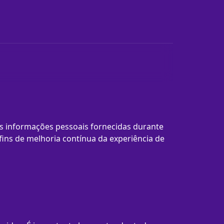
s informações pessoais fornecidas durante
fins de melhoria contínua da experiência de