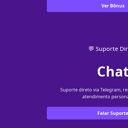
Ver Bônus
💬 Suporte Di
Cha
Suporte direto via Telegram, r
atendimento persona
Falar Suport