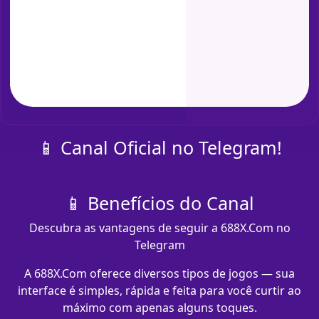
📱 Canal Oficial no Telegram!
📱 Benefícios do Canal
Descubra as vantagens de seguir a 688X.Com no
Telegram
A 688X.Com oferece diversos tipos de jogos — sua
interface é simples, rápida e feita para você curtir ao
máximo com apenas alguns toques.