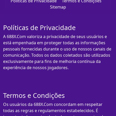
Políticas de Privacidade
Termos e Condições
Sitemap
Políticas de Privacidade
A 688X.Com valoriza a privacidade de seus usuários e
está empenhada em proteger todas as informações
pessoais fornecidas durante o uso de nossos canais de
comunicação. Todos os dados coletados são utilizados
exclusivamente para fins de melhoria contínua da
experiência de nossos jogadores.
Termos e Condições
Os usuários da 688X.Com concordam em respeitar
todas as regras e regulamentos estabelecidos. É