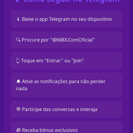
📱 Baixe o app Telegram no seu dispositivo
🔍 Procure por "@688X.ComOficial"
👆 Toque em "Entrar" ou "Join"
🔔 Ative as notificações para não perder
nada
💬 Participe das conversas e interaja
🎁 Receba bônus exclusivos