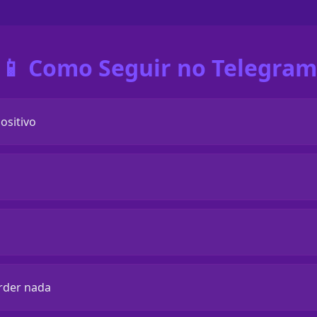
📱 Como Seguir no Telegram
ositivo
erder nada