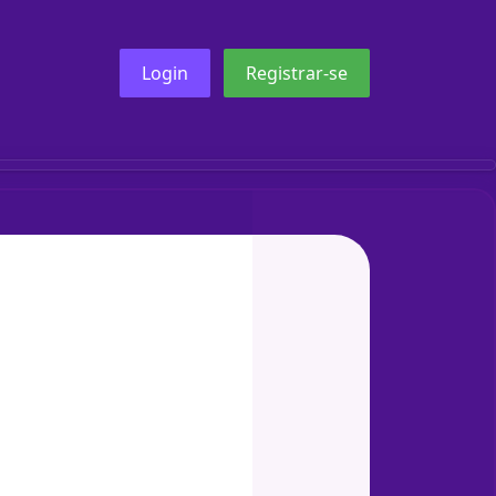
Login
Registrar-se