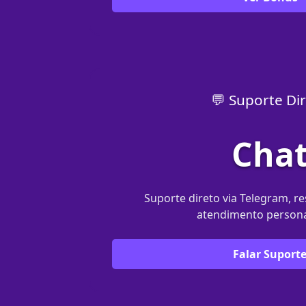
💬 Suporte Di
Cha
Suporte direto via Telegram, r
atendimento persona
Falar Suport