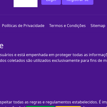
Políticas de Privacidade
Termos e Condições
Sitemap
de
 usuários e está empenhada em proteger todas as informaçõ
os coletados são utilizados exclusivamente para fins de m
eitar todas as regras e regulamentos estabelecidos. É im