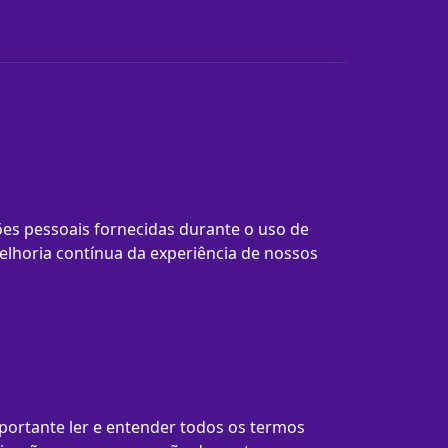
es pessoais fornecidas durante o uso de
elhoria contínua da experiência de nossos
portante ler e entender todos os termos