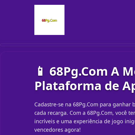
📱 68Pg.Com A M
Plataforma de A
Cadastre-se na 68Pg.Com para ganhar 
cada recarga. Com a 68Pg.Com, você t
incríveis e uma experiência de jogo inig
vencedores agora!