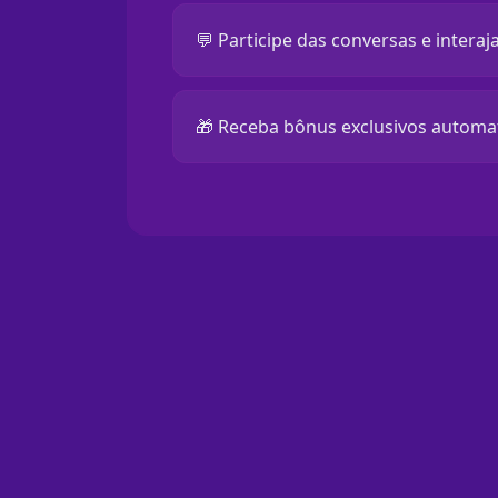
💬 Participe das conversas e interaj
🎁 Receba bônus exclusivos autom