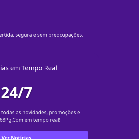
rtida, segura e sem preocupações.
cias em Tempo Real
24/7
e todas as novidades, promoções e
 68Pg.Com em tempo real!
Ver Notícias