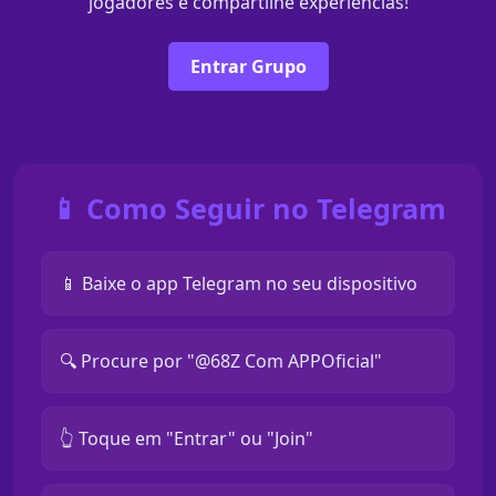
jogadores e compartilhe experiências!
Entrar Grupo
📱 Como Seguir no Telegram
📱 Baixe o app Telegram no seu dispositivo
🔍 Procure por "@68Z Com APPOficial"
👆 Toque em "Entrar" ou "Join"