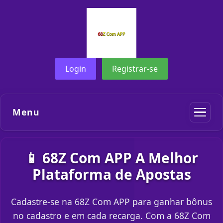
Login
Registrar-se
Menu
📱 68Z Com APP A Melhor
Plataforma de Apostas
Cadastre-se na 68Z Com APP para ganhar bônus
no cadastro e em cada recarga. Com a 68Z Com