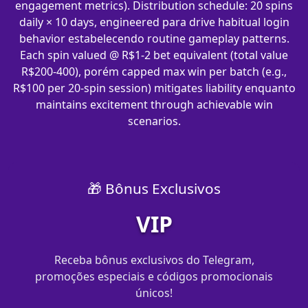
engagement metrics). Distribution schedule: 20 spins
daily × 10 days, engineered para drive habitual login
behavior estabelecendo routine gameplay patterns.
Each spin valued @ R$1-2 bet equivalent (total value
R$200-400), porém capped max win per batch (e.g.,
R$100 per 20-spin session) mitigates liability enquanto
maintains excitement through achievable win
scenarios.
🎁 Bônus Exclusivos
VIP
Receba bônus exclusivos do Telegram,
promoções especiais e códigos promocionais
únicos!