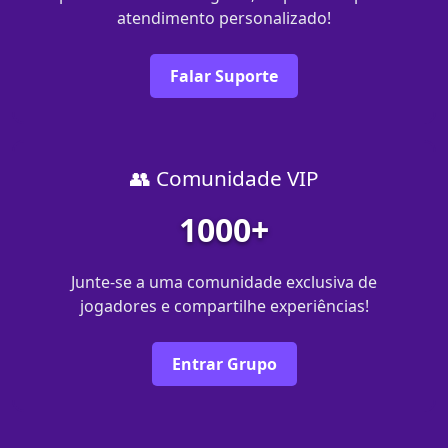
atendimento personalizado!
Falar Suporte
👥 Comunidade VIP
1000+
Junte-se a uma comunidade exclusiva de
jogadores e compartilhe experiências!
Entrar Grupo