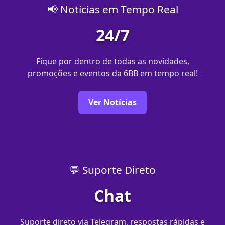
📢 Notícias em Tempo Real
24/7
Fique por dentro de todas as novidades,
promoções e eventos da 6BB em tempo real!
Ver Notícias
💬 Suporte Direto
Chat
Suporte direto via Telegram, respostas rápidas e