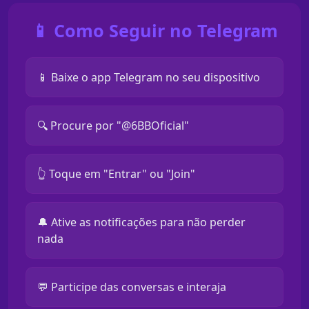
📱 Como Seguir no Telegram
📱 Baixe o app Telegram no seu dispositivo
🔍 Procure por "@6BBOficial"
👆 Toque em "Entrar" ou "Join"
🔔 Ative as notificações para não perder
nada
💬 Participe das conversas e interaja