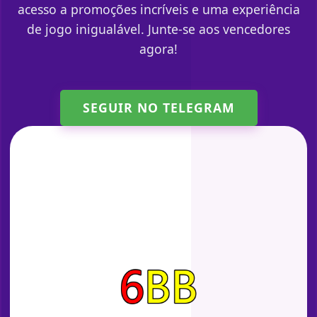
acesso a promoções incríveis e uma experiência
de jogo inigualável. Junte-se aos vencedores
agora!
SEGUIR NO TELEGRAM