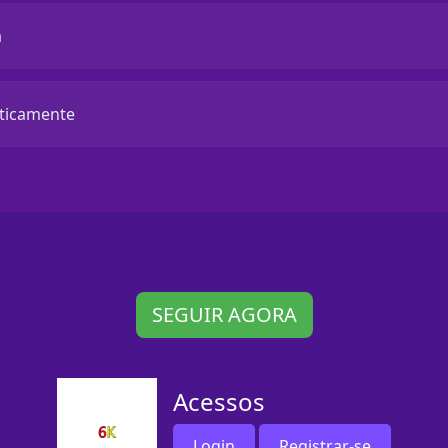
a
aticamente
SEGUIR AGORA
Acessos
Login
Registrar-se