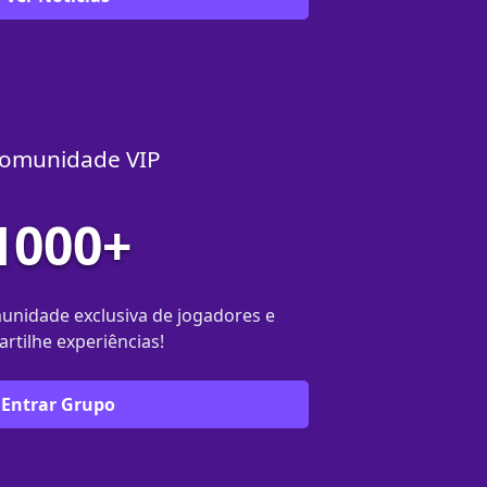
Comunidade VIP
1000+
unidade exclusiva de jogadores e
rtilhe experiências!
Entrar Grupo