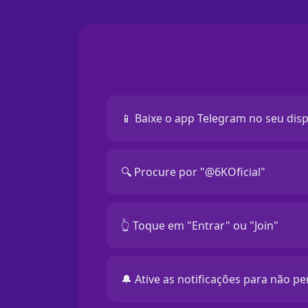
📱 Baixe o app Telegram no seu disp
🔍 Procure por "@6KOficial"
👆 Toque em "Entrar" ou "Join"
🔔 Ative as notificações para não p