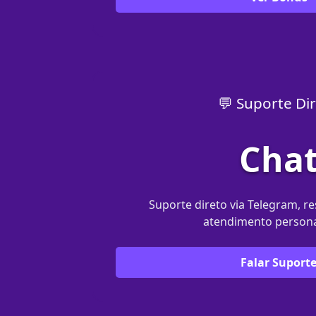
💬 Suporte Di
Cha
Suporte direto via Telegram, r
atendimento persona
Falar Suport