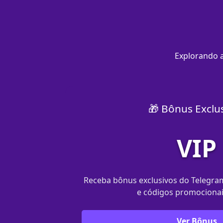
Explorando a
🎁 Bônus Exclu
VIP
Receba bônus exclusivos do Telegra
e códigos promocionai
Ver Bônus