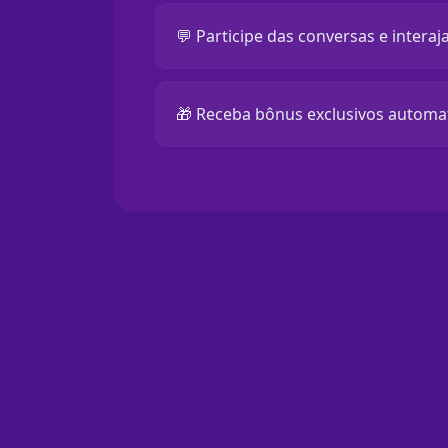
💬 Participe das conversas e interaj
🎁 Receba bônus exclusivos autom