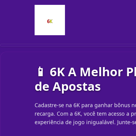
📱 6K A Melhor 
de Apostas
Cadastre-se na 6K para ganhar bônus n
recarga. Com a 6K, você tem acesso a p
experiência de jogo inigualável. Junte-