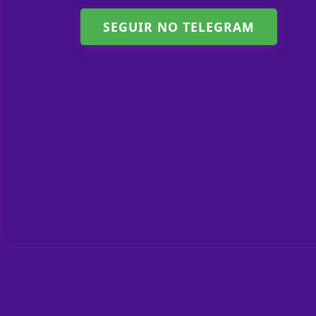
SEGUIR NO TELEGRAM