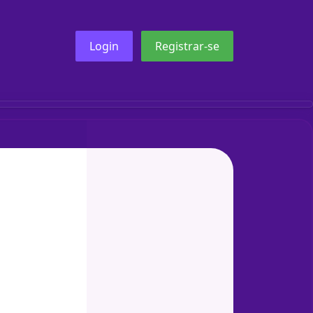
Login
Registrar-se