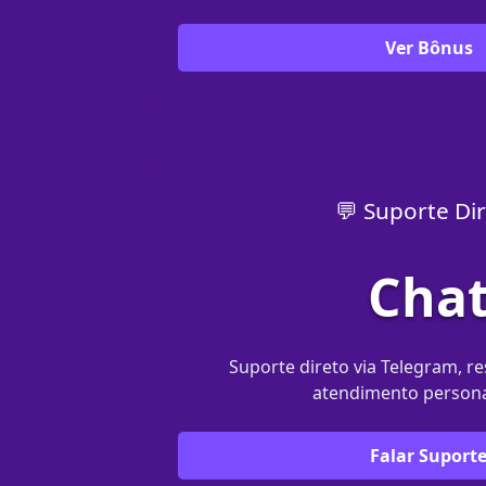
Ver Bônus
💬 Suporte Di
Cha
Suporte direto via Telegram, r
atendimento persona
Falar Suport