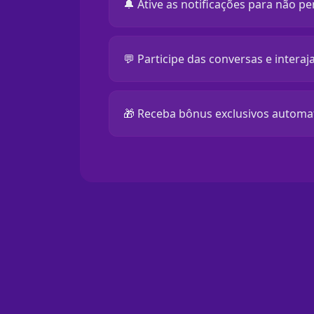
🔔 Ative as notificações para não p
💬 Participe das conversas e interaj
🎁 Receba bônus exclusivos autom