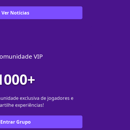
Ver Notícias
Comunidade VIP
1000+
unidade exclusiva de jogadores e
rtilhe experiências!
Entrar Grupo