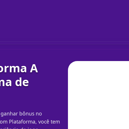
forma A
ma de
a ganhar bônus no
Com Plataforma, você tem