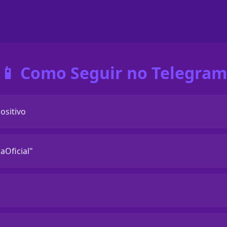
📱 Como Seguir no Telegram
ositivo
aOficial"