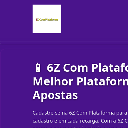
📱 6Z Com Plata
Melhor Platafor
Apostas
Cadastre-se na 6Z Com Plataforma par
cadastro e em cada recarga. Com a 6Z 