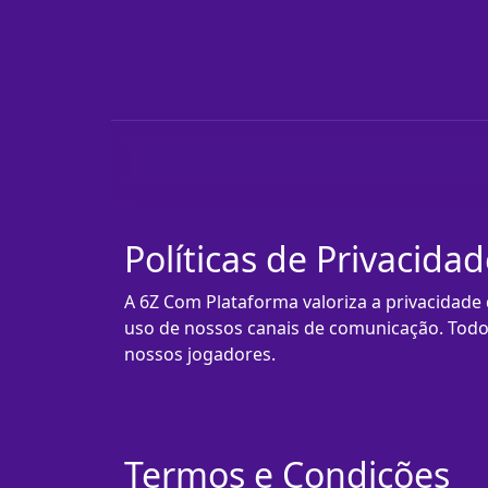
Políticas de Privacida
A 6Z Com Plataforma valoriza a privacidad
uso de nossos canais de comunicação. Todos
nossos jogadores.
Termos e Condições