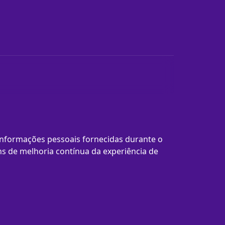
informações pessoais fornecidas durante o
ns de melhoria contínua da experiência de