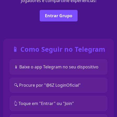
jogadores e compartilhe experiências!
Entrar Grupo
📱 Como Seguir no Telegram
📱 Baixe o app Telegram no seu dispositivo
🔍 Procure por "@6Z LoginOficial"
👆 Toque em "Entrar" ou "Join"