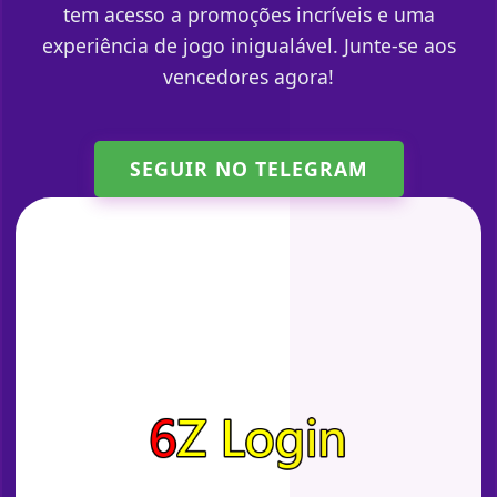
tem acesso a promoções incríveis e uma
experiência de jogo inigualável. Junte-se aos
vencedores agora!
SEGUIR NO TELEGRAM