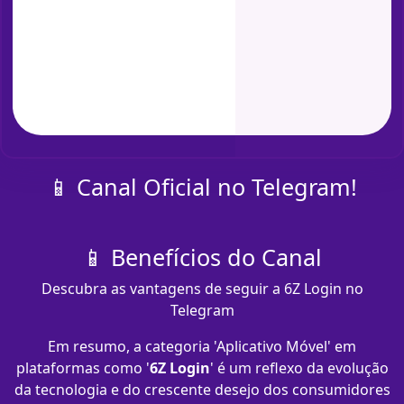
📱 Canal Oficial no Telegram!
📱 Benefícios do Canal
Descubra as vantagens de seguir a 6Z Login no
Telegram
Em resumo, a categoria 'Aplicativo Móvel' em
plataformas como '
6Z Login
' é um reflexo da evolução
da tecnologia e do crescente desejo dos consumidores