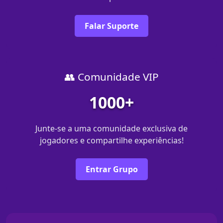
Falar Suporte
👥 Comunidade VIP
1000+
Junte-se a uma comunidade exclusiva de
jogadores e compartilhe experiências!
Entrar Grupo