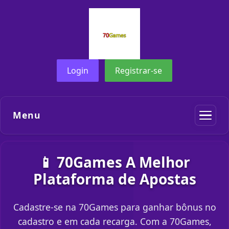
Login
Registrar-se
Menu
📱 70Games A Melhor
Plataforma de Apostas
Cadastre-se na 70Games para ganhar bônus no
cadastro e em cada recarga. Com a 70Games,