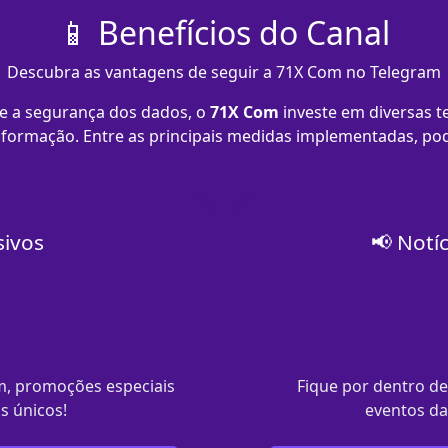
📱 Benefícios do Canal
Descubra as vantagens de seguir a 71X Com no Telegram
 e a segurança dos dados, o
71X Com
investe em diversas t
nformação. Entre as principais medidas implementadas, po
sivos
📢 Notí
m, promoções especiais
Fique por dentro d
s únicos!
eventos da