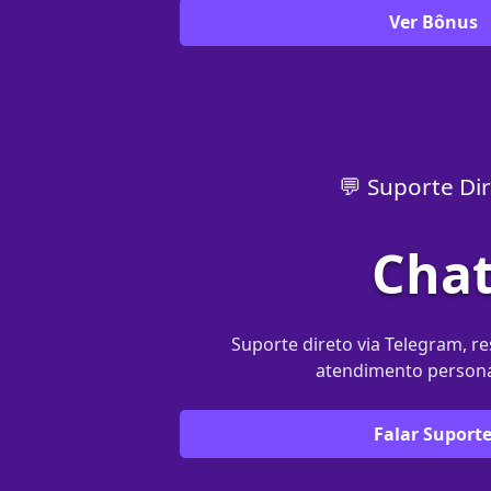
Ver Bônus
💬 Suporte Di
Cha
Suporte direto via Telegram, r
atendimento persona
Falar Suport