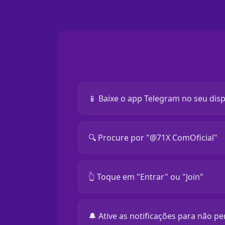
📱 Baixe o app Telegram no seu disp
🔍 Procure por "@71X ComOficial"
👆 Toque em "Entrar" ou "Join"
🔔 Ative as notificações para não p