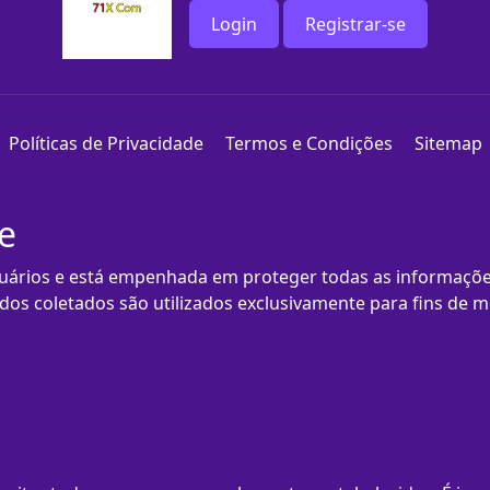
Login
Registrar-se
Políticas de Privacidade
Termos e Condições
Sitemap
de
suários e está empenhada em proteger todas as informaçõe
os coletados são utilizados exclusivamente para fins de m