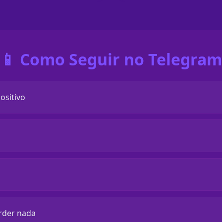
📱 Como Seguir no Telegram
ositivo
erder nada