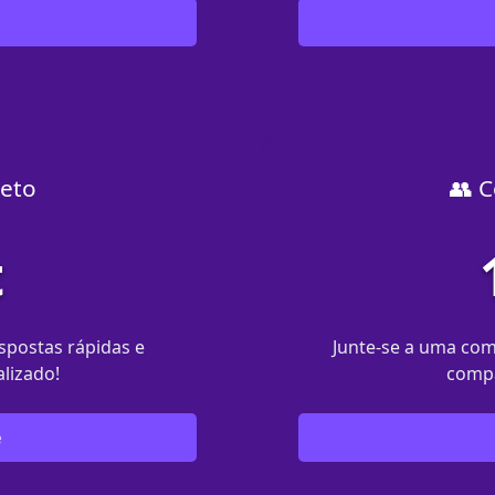
reto
👥 
t
espostas rápidas e
Junte-se a uma com
lizado!
compa
e