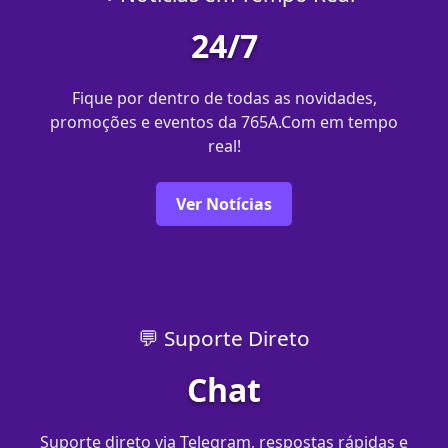
24/7
Fique por dentro de todas as novidades,
promoções e eventos da 765A.Com em tempo
real!
Ver Notícias
💬 Suporte Direto
Chat
Suporte direto via Telegram, respostas rápidas e