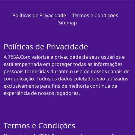
Políticas de Privacidade
Termos e Condições
Sitemap
Políticas de Privacidade
A 765A.Com valoriza a privacidade de seus usuários e
está empenhada em proteger todas as informações
pessoais fornecidas durante o uso de nossos canais de
comunicação. Todos os dados coletados são utilizados
exclusivamente para fins de melhoria contínua da
experiência de nossos jogadores.
Termos e Condições