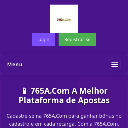
Login
Registrar-se
Menu
📱 765A.Com A Melhor
Plataforma de Apostas
Cadastre-se na 765A.Com para ganhar bônus no
cadastro e em cada recarga. Com a 765A.Com,