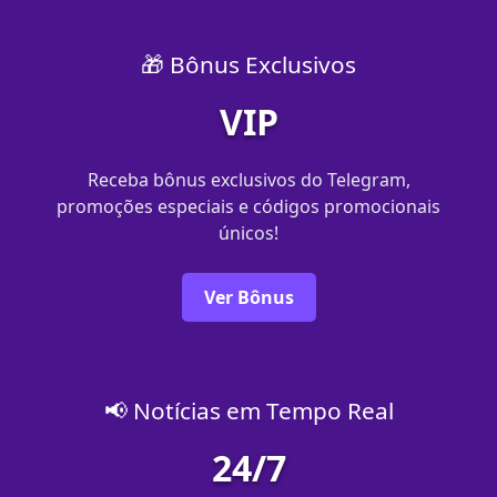
🎁 Bônus Exclusivos
VIP
Receba bônus exclusivos do Telegram,
promoções especiais e códigos promocionais
únicos!
Ver Bônus
📢 Notícias em Tempo Real
24/7