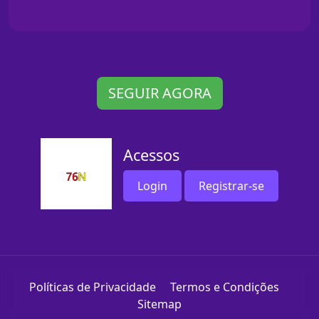
SEGUIR AGORA
Acessos
Login
Registrar-se
Políticas de Privacidade
Termos e Condições
Sitemap