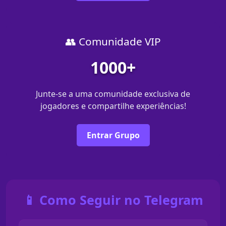
👥 Comunidade VIP
1000+
Junte-se a uma comunidade exclusiva de
jogadores e compartilhe experiências!
Entrar Grupo
📱 Como Seguir no Telegram