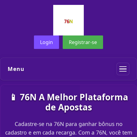
Login
Registrar-se
Menu
📱 76N A Melhor Plataforma
de Apostas
Cadastre-se na 76N para ganhar bônus no
cadastro e em cada recarga. Com a 76N, você tem