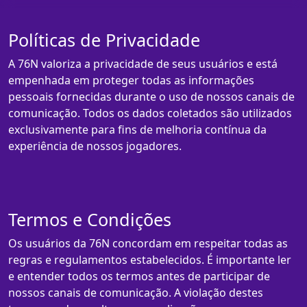
Políticas de Privacidade
A 76N valoriza a privacidade de seus usuários e está
empenhada em proteger todas as informações
pessoais fornecidas durante o uso de nossos canais de
comunicação. Todos os dados coletados são utilizados
exclusivamente para fins de melhoria contínua da
experiência de nossos jogadores.
Termos e Condições
Os usuários da 76N concordam em respeitar todas as
regras e regulamentos estabelecidos. É importante ler
e entender todos os termos antes de participar de
nossos canais de comunicação. A violação destes