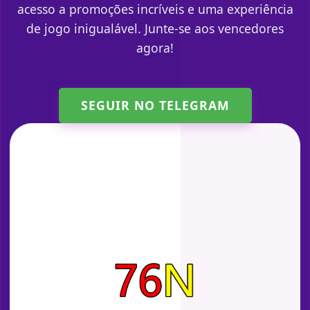
acesso a promoções incríveis e uma experiência
de jogo inigualável. Junte-se aos vencedores
agora!
SEGUIR NO TELEGRAM