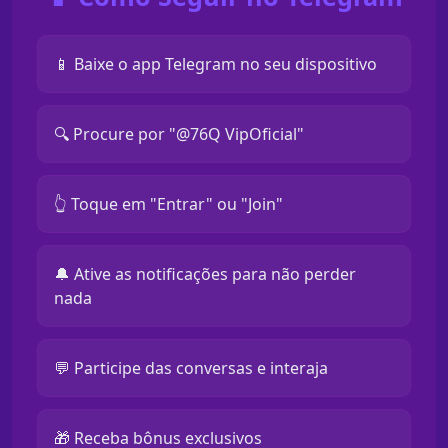
📱 Baixe o app Telegram no seu dispositivo
🔍 Procure por "@76Q VipOficial"
👆 Toque em "Entrar" ou "Join"
🔔 Ative as notificações para não perder
nada
💬 Participe das conversas e interaja
🎁 Receba bônus exclusivos