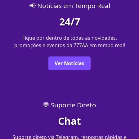
📢 Notícias em Tempo Real
24/7
Fique por dentro de todas as novidades,
promoções e eventos da 777AA em tempo real!
Ver Notícias
💬 Suporte Direto
Chat
Suporte direto via Telegram, respostas rápidas e