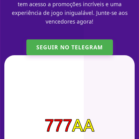
tem acesso a promoções incríveis e uma
experiência de jogo inigualável. Junte-se aos
vencedores agora!
SEGUIR NO TELEGRAM