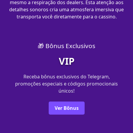
mesmo a respiração dos dealers. Esta atenção aos
detalhes sonoros cria uma atmosfera imersiva que
transporta você diretamente para o cassino.
🎁 Bônus Exclusivos
VIP
Receba bônus exclusivos do Telegram,
promoções especiais e códigos promocionais
únicos!
Ver Bônus