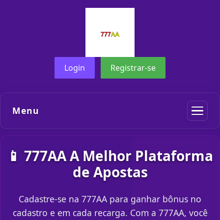
Login
Registrar-se
Menu
📱 777AA A Melhor Plataforma
de Apostas
Cadastre-se na 777AA para ganhar bônus no
cadastro e em cada recarga. Com a 777AA, você