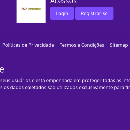
Acessos
Login
Registrar-se
Políticas de Privacidade
Termos e Condições
Sitemap
de
e seus usuários e está empenhada em proteger todas as in
 os dados coletados são utilizados exclusivamente para fi