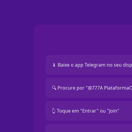
📱 Baixe o app Telegram no seu disp
🔍 Procure por "@777A PlataformaOf
👆 Toque em "Entrar" ou "Join"