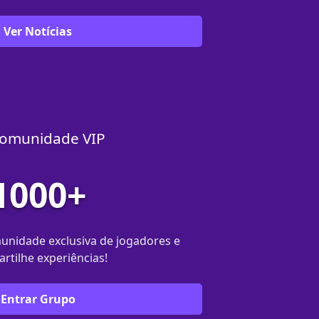
Ver Notícias
Comunidade VIP
1000+
unidade exclusiva de jogadores e
rtilhe experiências!
Entrar Grupo