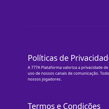
Políticas de Privacida
A 777A Plataforma valoriza a privacidade d
uso de nossos canais de comunicação. Todos
nossos jogadores.
Termos e Condições